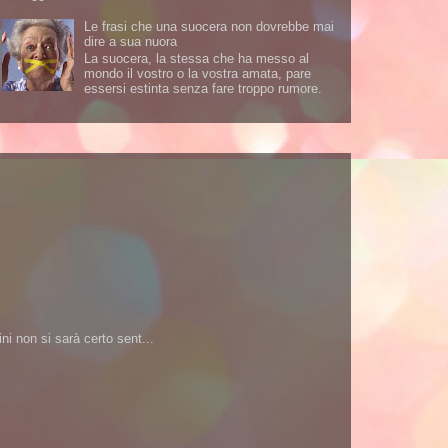
Le frasi che una suocera non dovrebbe mai
dire a sua nuora
La suocera, la stessa che ha messo al
mondo il vostro o la vostra amata, pare
essersi estinta senza fare troppo rumore.
i non si sarà certo sent...