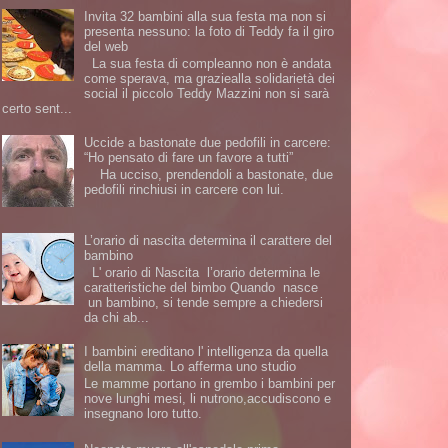
Invita 32 bambini alla sua festa ma non si
presenta nessuno: la foto di Teddy fa il giro
del web
La sua festa di compleanno non è andata
come sperava, ma graziealla solidarietà dei
social il piccolo Teddy Mazzini non si sarà
certo sent...
Uccide a bastonate due pedofili in carcere:
“Ho pensato di fare un favore a tutti”
Ha ucciso, prendendoli a bastonate, due
pedofili rinchiusi in carcere con lui.
L’orario di nascita determina il carattere del
bambino
L' orario di Nascita l’orario determina le
caratteristiche del bimbo Quando nasce
un bambino, si tende sempre a chiedersi
da chi ab...
I bambini ereditano l' intelligenza da quella
della mamma. Lo afferma uno studio
Le mamme portano in grembo i bambini per
nove lunghi mesi, li nutrono,accudiscono e
insegnano loro tutto.