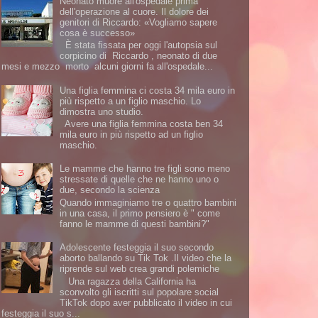
Neonato muore all'ospedale prima
dell'operazione al cuore. Il dolore dei
genitori di Riccardo: «Vogliamo sapere
cosa è successo»
È stata fissata per oggi l'autopsia sul
corpicino di Riccardo , neonato di due
mesi e mezzo morto alcuni giorni fa all'ospedale...
Una figlia femmina ci costa 34 mila euro in
più rispetto a un figlio maschio. Lo
dimostra uno studio.
Avere una figlia femmina costa ben 34
mila euro in più rispetto ad un figlio
maschio.
Le mamme che hanno tre figli sono meno
stressate di quelle che ne hanno uno o
due, secondo la scienza
Quando immaginiamo tre o quattro bambini
in una casa, il primo pensiero è " come
fanno le mamme di questi bambini?"
Adolescente festeggia il suo secondo
aborto ballando su Tik Tok .Il video che la
riprende sul web crea grandi polemiche
Una ragazza della California ha
sconvolto gli iscritti sul popolare social
TikTok dopo aver pubblicato il video in cui
festeggia il suo s...