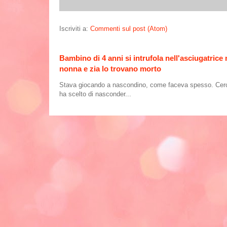
Iscriviti a:
Commenti sul post (Atom)
Bambino di 4 anni si intrufola nell'asciugatrice
nonna e zia lo trovano morto
Stava giocando a nascondino, come faceva spesso. Cercand
ha scelto di nasconder...