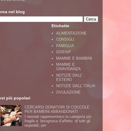
erca nel blog
Etichette
ALIMENTAZIONE
CONSIGLI
FAMIGLIA
GOSSIP
MAMME E BAMBINI
MAMME E
GRAVIDANZA
NOTIZIE DALL'
ESTERO
NOTIZIE DALL' ITALIA
OVULAZIONE
st più popolari
CERCARSI DONATORI DI COCCOLE
PER BAMBINI ABBANDONATI
I neonati rappresentano la categoria più
fragile e bisognosa d’affetto di tutti gli
ospedali; per