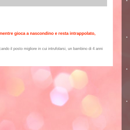
 mentre gioca a nascondino e resta intrappolato,
o il posto migliore in cui intrufolarsi, un bambino di 4 anni