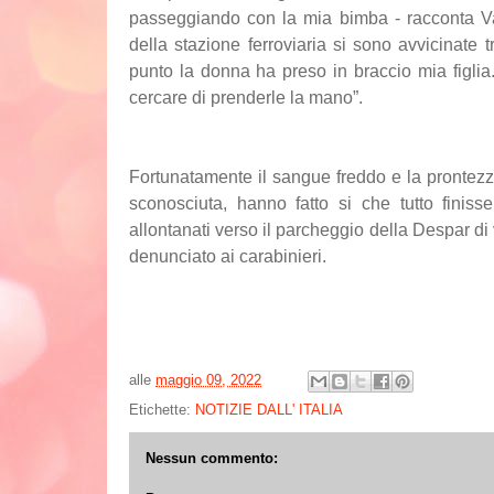
passeggiando con la mia bimba - racconta Va
della stazione ferroviaria si sono avvicinat
punto la donna ha preso in braccio mia figlia
cercare di prenderle la mano”.
Fortunatamente il sangue freddo e la prontez
sconosciuta, hanno fatto si che tutto finis
allontanati verso il parcheggio della Despar di
denunciato ai carabinieri.
alle
maggio 09, 2022
Etichette:
NOTIZIE DALL' ITALIA
Nessun commento: