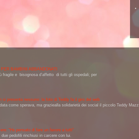
 PER BAMBINI ABBANDONATI
 fragile e bisognosa d’affetto di tutti gli ospedali; per
 si presenta nessuno: la foto di Teddy fa il giro del web
a come sperava, ma graziealla solidarietà dei social il piccolo Teddy Mazzin
ere: “Ho pensato di fare un favore a tutti”
ue pedofili rinchiusi in carcere con lui.