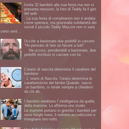
Invita 32 bambini alla sua festa ma non si
presenta nessuno: la foto di Teddy fa il giro
del web
La sua festa di compleanno non è andata
come sperava, ma graziealla solidarietà dei
social il piccolo Teddy Mazzini non si sarà
certo sent...
Uccide a bastonate due pedofili in carcere:
“Ho pensato di fare un favore a tutti”
Ha ucciso, prendendoli a bastonate, due
pedofili rinchiusi in carcere con lui.
L’orario di nascita determina il carattere del
bambino
L' orario di Nascita l’orario determina le
caratteristiche del bimbo Quando nasce
un bambino, si tende sempre a chiedersi
da chi ab...
I bambini ereditano l' intelligenza da quella
della mamma. Lo afferma uno studio
Le mamme portano in grembo i bambini per
nove lunghi mesi, li nutrono,accudiscono e
insegnano loro tutto.