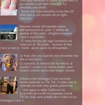
Una figlia femmina ci costa 34 mila euro in
più rispetto a un figlio maschio. Lo
dimostra uno studio.
Avere una figlia femmina costa ben 34
mila euro in più rispetto ad un figlio
maschio.
Neonato muore all'ospedale prima
dell'operazione al cuore. Il dolore dei
genitori di Riccardo: «Vogliamo sapere
cosa è successo»
È stata fissata per oggi l'autopsia sul
corpicino di Riccardo , neonato di due
mesi e mezzo morto alcuni giorni fa all'ospedale...
Le frasi che una suocera non dovrebbe mai
dire a sua nuora
La suocera, la stessa che ha messo al
mondo il vostro o la vostra amata, pare
essersi estinta senza fare troppo rumore.
Adolescente festeggia il suo secondo
aborto ballando su Tik Tok .Il video che la
riprende sul web crea grandi polemiche
Una ragazza della California ha
sconvolto gli iscritti sul popolare social
TikTok dopo aver pubblicato il video in cui
festeggia il suo s...