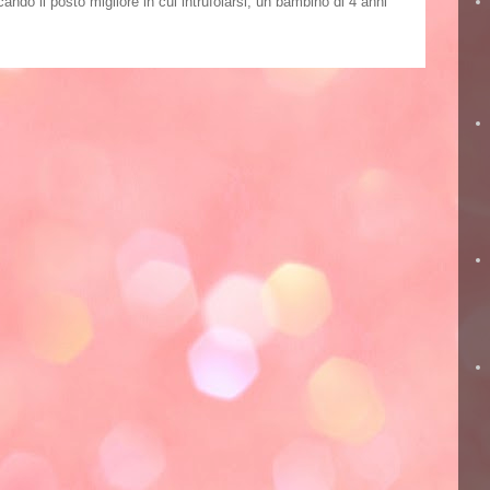
o il posto migliore in cui intrufolarsi, un bambino di 4 anni