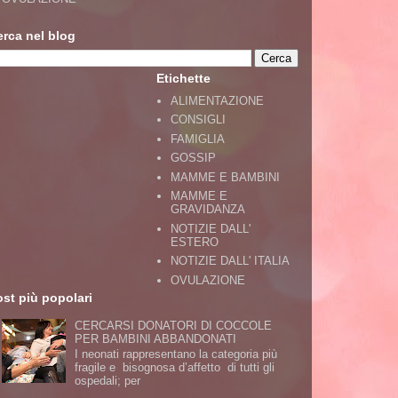
erca nel blog
Etichette
ALIMENTAZIONE
CONSIGLI
FAMIGLIA
GOSSIP
MAMME E BAMBINI
MAMME E
GRAVIDANZA
NOTIZIE DALL'
ESTERO
NOTIZIE DALL' ITALIA
OVULAZIONE
st più popolari
CERCARSI DONATORI DI COCCOLE
PER BAMBINI ABBANDONATI
I neonati rappresentano la categoria più
fragile e bisognosa d’affetto di tutti gli
ospedali; per