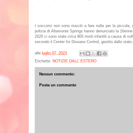
I soccorsi non sono riusciti a fare nulla per la piccola,
polizia di Altamonte Springs hanno denunciato la 16enne 
2020 ci sono state circa 905 morti infantili a causa di so
secondo il Center for Disease Control, gestito dallo stato.
alle
luglio 07, 2023
Etichette:
NOTIZIE DALL' ESTERO
Nessun commento:
Posta un commento