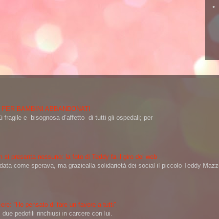
 PER BAMBINI ABBANDONATI
 fragile e bisognosa d’affetto di tutti gli ospedali; per
 si presenta nessuno: la foto di Teddy fa il giro del web
a come sperava, ma graziealla solidarietà dei social il piccolo Teddy Mazzin
ere: “Ho pensato di fare un favore a tutti”
ue pedofili rinchiusi in carcere con lui.