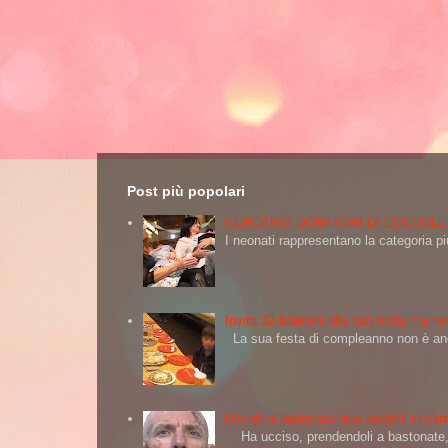
Post più popolari
CERCARSI DONATORI DI COCCOLE
I neonati rappresentano la categoria più
Invita 32 bambini alla sua festa ma non
La sua festa di compleanno non è andat
Uccide a bastonate due pedofili in carc
Ha ucciso, prendendoli a bastonate, d