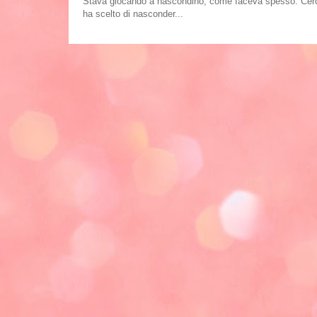
Stava giocando a nascondino, come faceva spesso. Cercand
ha scelto di nasconder...