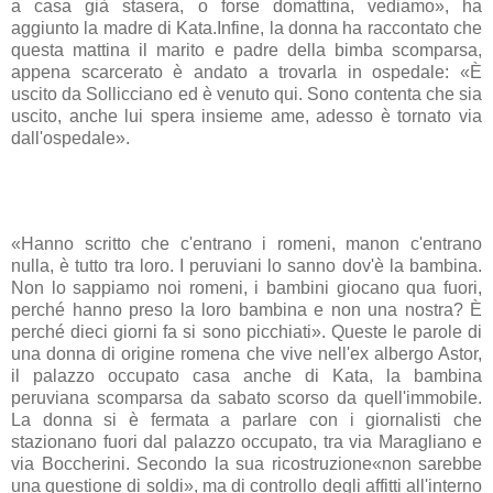
a casa già stasera, o forse domattina, vediamo», ha
aggiunto la madre di Kata.Infine, la donna ha raccontato che
questa mattina il marito e padre della bimba scomparsa,
appena scarcerato è andato a trovarla in ospedale: «È
uscito da Sollicciano ed è venuto qui. Sono contenta che sia
uscito, anche lui spera insieme ame, adesso è tornato via
dall'ospedale».
«Hanno scritto che c'entrano i romeni, manon c'entrano
nulla, è tutto tra loro. I peruviani lo sanno dov'è la bambina.
Non lo sappiamo noi romeni, i bambini giocano qua fuori,
perché hanno preso la loro bambina e non una nostra? È
perché dieci giorni fa si sono picchiati». Queste le parole di
una donna di origine romena che vive nell'ex albergo Astor,
il palazzo occupato casa anche di Kata, la bambina
peruviana scomparsa da sabato scorso da quell'immobile.
La donna si è fermata a parlare con i giornalisti che
stazionano fuori dal palazzo occupato, tra via Maragliano e
via Boccherini. Secondo la sua ricostruzione«non sarebbe
una questione di soldi», ma di controllo degli affitti all'interno