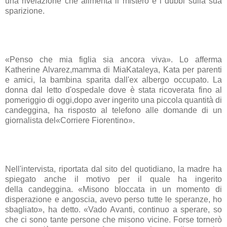
una rivelazione che alimenta il mistero e i dubbi sulla sua
sparizione.
«Penso che mia figlia sia ancora viva». Lo afferma
Katherine Alvarez,mamma di MiaKataleya, Kata per parenti
e amici, la bambina sparita dall'ex albergo occupato. La
donna dal letto d'ospedale dove è stata ricoverata fino al
pomeriggio di oggi,dopo aver ingerito una piccola quantità di
candeggina, ha risposto al telefono alle domande di un
giornalista del«Corriere Fiorentino».
Nell'intervista, riportata dal sito del quotidiano, la madre ha
spiegato anche il motivo per il quale ha ingerito
della candeggina. «Misono bloccata in un momento di
disperazione e angoscia, avevo perso tutte le speranze, ho
sbagliato», ha detto. «Vado Avanti, continuo a sperare, so
che ci sono tante persone che misono vicine. Forse tornerò