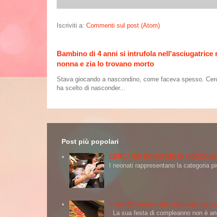
Iscriviti a:
Commenti sul post (Atom)
Bambino di 4 anni si intrufola nell'asciugatrice
nonna e zia lo trovano morto
Stava giocando a nascondino, come faceva spesso. Cercand
ha scelto di nasconder...
Post più popolari
CERCARSI DONATORI DI COCCOLE
I neonati rappresentano la categoria più
Invita 32 bambini alla sua festa ma non
La sua festa di compleanno non è andat