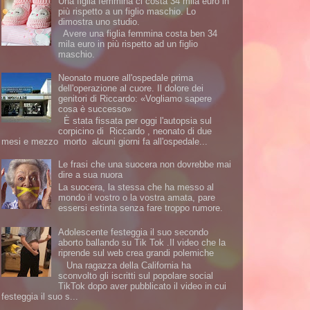
Una figlia femmina ci costa 34 mila euro in
più rispetto a un figlio maschio. Lo
dimostra uno studio.
Avere una figlia femmina costa ben 34
mila euro in più rispetto ad un figlio
maschio.
Neonato muore all'ospedale prima
dell'operazione al cuore. Il dolore dei
genitori di Riccardo: «Vogliamo sapere
cosa è successo»
È stata fissata per oggi l'autopsia sul
corpicino di Riccardo , neonato di due
mesi e mezzo morto alcuni giorni fa all'ospedale...
Le frasi che una suocera non dovrebbe mai
dire a sua nuora
La suocera, la stessa che ha messo al
mondo il vostro o la vostra amata, pare
essersi estinta senza fare troppo rumore.
Adolescente festeggia il suo secondo
aborto ballando su Tik Tok .Il video che la
riprende sul web crea grandi polemiche
Una ragazza della California ha
sconvolto gli iscritti sul popolare social
TikTok dopo aver pubblicato il video in cui
festeggia il suo s...