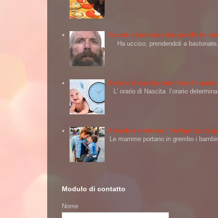
Uccide a bastonate due pedofili in carc
Ha ucciso, prendendoli a bastonate, d
L’orario di nascita determina il caratt
L' orario di Nascita l’orario determi
I bambini ereditano l' intelligenza da
Le mamme portano in grembo i bambini 
Modulo di contatto
Nome