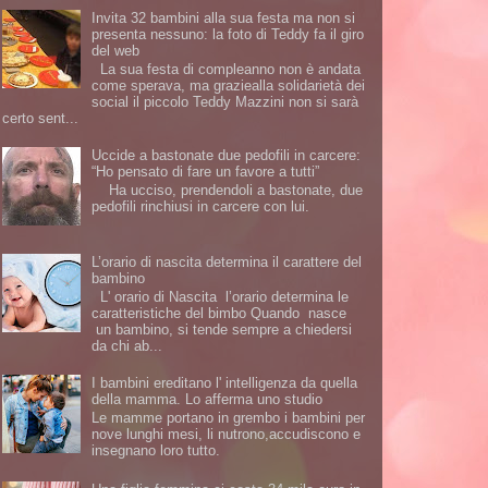
Invita 32 bambini alla sua festa ma non si
presenta nessuno: la foto di Teddy fa il giro
del web
La sua festa di compleanno non è andata
come sperava, ma graziealla solidarietà dei
social il piccolo Teddy Mazzini non si sarà
certo sent...
Uccide a bastonate due pedofili in carcere:
“Ho pensato di fare un favore a tutti”
Ha ucciso, prendendoli a bastonate, due
pedofili rinchiusi in carcere con lui.
L’orario di nascita determina il carattere del
bambino
L' orario di Nascita l’orario determina le
caratteristiche del bimbo Quando nasce
un bambino, si tende sempre a chiedersi
da chi ab...
I bambini ereditano l' intelligenza da quella
della mamma. Lo afferma uno studio
Le mamme portano in grembo i bambini per
nove lunghi mesi, li nutrono,accudiscono e
insegnano loro tutto.