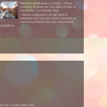
Neonato perde peso e vomita: «Stava
morendo di fame per una dieta al latte di
mandorla». La vicenda choc
Nutrito solamente con del latte di
mandorle ed il piccolo stava morendo se
non fosse intervenuta una nutrizionista
pediatrica.
i non si sarà certo sent...