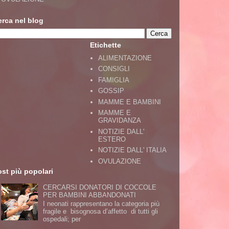
erca nel blog
Etichette
ALIMENTAZIONE
CONSIGLI
FAMIGLIA
GOSSIP
MAMME E BAMBINI
MAMME E
GRAVIDANZA
NOTIZIE DALL'
ESTERO
NOTIZIE DALL' ITALIA
OVULAZIONE
st più popolari
CERCARSI DONATORI DI COCCOLE
PER BAMBINI ABBANDONATI
I neonati rappresentano la categoria più
fragile e bisognosa d’affetto di tutti gli
ospedali; per