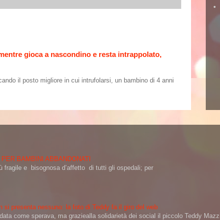
 mentre gioca a nascondino e resta intrappolato,
o il posto migliore in cui intrufolarsi, un bambino di 4 anni
 PER BAMBINI ABBANDONATI
 fragile e bisognosa d’affetto di tutti gli ospedali; per
 si presenta nessuno: la foto di Teddy fa il giro del web
a come sperava, ma graziealla solidarietà dei social il piccolo Teddy Mazzin