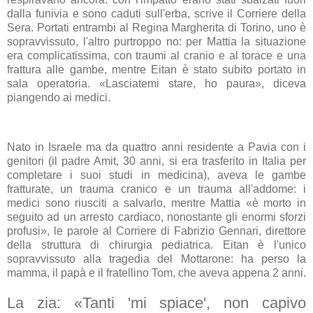
dalla funivia e sono caduti sull'erba, scrive il
Corriere della
Sera
. Portati entrambi al Regina Margherita di Torino, uno è
sopravvissuto, l'altro purtroppo no: per Mattia la situazione
era complicatissima, con traumi al cranio e al torace e una
frattura alle gambe, mentre Eitan è stato subito portato in
sala operatoria.
«Lasciatemi stare, ho paura», diceva
piangendo ai medici.
Nato in Israele ma da quattro anni residente a Pavia con i
genitori (il padre Amit, 30 anni, si era trasferito in Italia per
completare i suoi studi in medicina), aveva le
gambe
fratturate, un trauma cranico e un trauma all'addome
: i
medici sono riusciti a salvarlo, mentre Mattia «è morto in
seguito ad un arresto cardiaco, nonostante gli enormi sforzi
profusi», le parole al
Corriere
di Fabrizio Gennari, direttore
della struttura di chirurgia pediatrica.
Eitan è l'unico
sopravvissuto alla tragedia del Mottarone
: ha perso la
mamma, il papà e il fratellino Tom, che aveva appena 2 anni.
La zia:
«Tanti 'mi spiace', non capivo