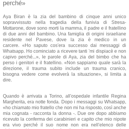
perché»
Aya Biran è la zia del bambino di cinque anni unico
sopravvissuto nella tragedia della funivia di Stresa-
Mottarone, dove sono morti la mamma, il padre e il fratellino
di due anni del bambino. Una famiglia di origini israeliane
residente nel Pavese, dove la zia è medico in un
carcere. «Ho saputo cos'era successo dai messaggi di
Whatsapp. Ho cominciato a ricevere tanti 'mi dispiacè e non
capivo perché...», le parole di Aya, zia del bimbo che ha
perso i genitori e il fratellino. «Non sappiamo quale sarà la
direzione, il trauma subito include un trauma cranico,
bisogna vedere come evolverà la situazione», si limita a
dire.
Quando è arrivata a Torino, all'ospedale infantile Regina
Margherita, era notte fonda. Dopo i messaggi su Whatsapp,
«ho chiamato mio fratello che non mi ha risposto, così anche
mia cognata - racconta la donna -. Due ore dopo abbiamo
ricevuto la conferma dei carabinieri e capito che mio nipote
era vivo perché il suo nome non era nell'elenco delle