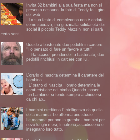
Invita 32 bambini alla sua festa ma non si
presenta nessuno: la foto di Teddy fa il giro
del web
La sua festa di compleanno non è andata
come sperava, ma graziealla solidarietà dei
social il piccolo Teddy Mazzini non si sarà
certo sent...
Uccide a bastonate due pedofili in carcere:
“Ho pensato di fare un favore a tutti”
Ha ucciso, prendendoli a bastonate, due
pedofili rinchiusi in carcere con lui.
L’orario di nascita determina il carattere del
bambino
L' orario di Nascita l’orario determina le
caratteristiche del bimbo Quando nasce
un bambino, si tende sempre a chiedersi
da chi ab...
I bambini ereditano l' intelligenza da quella
della mamma. Lo afferma uno studio
Le mamme portano in grembo i bambini per
nove lunghi mesi, li nutrono,accudiscono e
insegnano loro tutto.