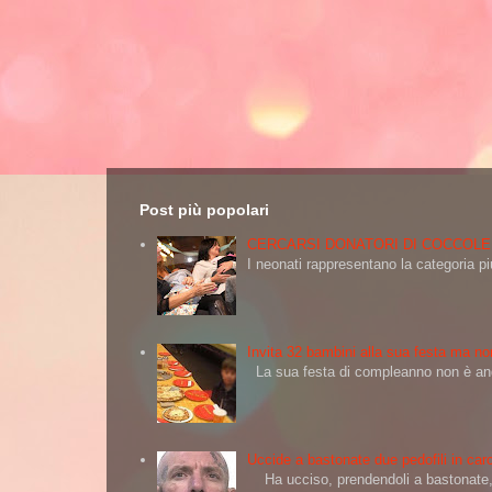
Post più popolari
CERCARSI DONATORI DI COCCOLE
I neonati rappresentano la categoria più
Invita 32 bambini alla sua festa ma non
La sua festa di compleanno non è andat
Uccide a bastonate due pedofili in carc
Ha ucciso, prendendoli a bastonate, d