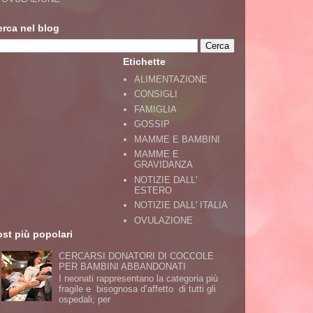
erca nel blog
Etichette
ALIMENTAZIONE
CONSIGLI
FAMIGLIA
GOSSIP
MAMME E BAMBINI
MAMME E
GRAVIDANZA
NOTIZIE DALL'
ESTERO
NOTIZIE DALL' ITALIA
OVULAZIONE
st più popolari
CERCARSI DONATORI DI COCCOLE
PER BAMBINI ABBANDONATI
I neonati rappresentano la categoria più
fragile e bisognosa d’affetto di tutti gli
ospedali; per