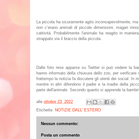
La piccola ha sicuramente agito inconsapevolmente, ma 
non c’erano animali di piccole dimensioni, magari inno
cattività. Probabilmente l'animale ha reagito in manie
strappato via il braccio della piccola.
Dalle foto rese apparse su Twitter si può vedere la ba
hanno informato della chiusura dello zoo, per verificare s
frattempo la notizia fa discutere gli utenti dei social. In 
mentre in altri difendono il padre e la madre della pi
parte dell'animale. Secondo quanto si apprende la bambina
alle
ottobre 23, 2022
Etichette:
NOTIZIE DALL' ESTERO
Nessun commento:
Posta un commento