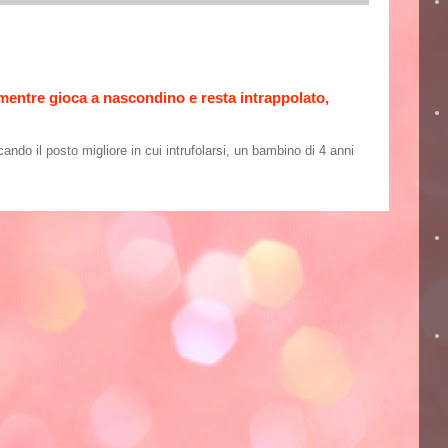
 mentre gioca a nascondino e resta intrappolato,
o il posto migliore in cui intrufolarsi, un bambino di 4 anni