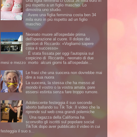
Una figlia femmina ci costa 34 mila euro in
più rispetto a un figlio maschio. Lo
dimostra uno studio.
Avere una figlia femmina costa ben 34
mila euro in più rispetto ad un figlio
maschio.
Neonato muore all'ospedale prima
dell'operazione al cuore. Il dolore dei
genitori di Riccardo: «Vogliamo sapere
cosa è successo»
È stata fissata per oggi l'autopsia sul
corpicino di Riccardo , neonato di due
mesi e mezzo morto alcuni giorni fa all'ospedale...
Le frasi che una suocera non dovrebbe mai
dire a sua nuora
La suocera, la stessa che ha messo al
mondo il vostro o la vostra amata, pare
essersi estinta senza fare troppo rumore.
Adolescente festeggia il suo secondo
aborto ballando su Tik Tok .Il video che la
riprende sul web crea grandi polemiche
Una ragazza della California ha
sconvolto gli iscritti sul popolare social
TikTok dopo aver pubblicato il video in cui
festeggia il suo s...