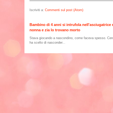
Iscriviti a:
Commenti sul post (Atom)
Bambino di 4 anni si intrufola nell'asciugatrice
nonna e zia lo trovano morto
Stava giocando a nascondino, come faceva spesso. Cercand
ha scelto di nasconder...