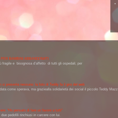
 PER BAMBINI ABBANDONATI
 fragile e bisognosa d’affetto di tutti gli ospedali; per
 si presenta nessuno: la foto di Teddy fa il giro del web
a come sperava, ma graziealla solidarietà dei social il piccolo Teddy Mazzin
ere: “Ho pensato di fare un favore a tutti”
ue pedofili rinchiusi in carcere con lui.