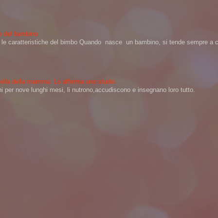
ere del bambino
na le caratteristiche del bimbo Quando nasce un bambino, si tende sempre a ch
 quella della mamma. Lo afferma uno studio
per nove lunghi mesi, li nutrono,accudiscono e insegnano loro tutto.