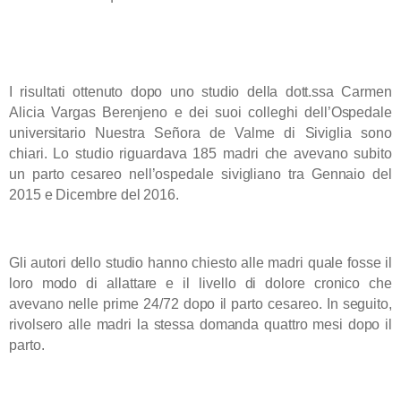
Come si è arrivati alla conclusione che allattare al seno riduce il dolore del
parto cesareo?
I risultati ottenuto dopo uno studio della dott.ssa Carmen
Alicia Vargas Berenjeno e dei suoi colleghi dell’Ospedale
universitario Nuestra Señora de Valme di Siviglia sono
chiari. Lo studio riguardava 185 madri che avevano subito
un parto cesareo nell’ospedale sivigliano tra Gennaio del
2015 e Dicembre del 2016.
Gli autori dello studio hanno chiesto alle madri quale fosse il
loro modo di allattare e il livello di dolore cronico che
avevano nelle prime 24/72 dopo il parto cesareo.
In seguito,
rivolsero alle madri la stessa domanda quattro mesi dopo il
parto.