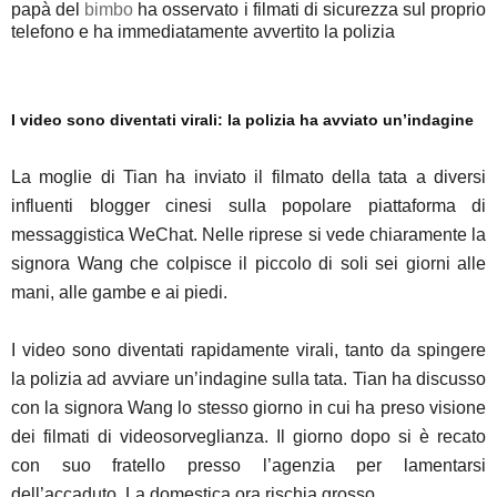
papà del
bimbo
ha osservato i filmati di sicurezza sul proprio
telefono e ha immediatamente avvertito la polizia
I video sono diventati virali: la polizia ha avviato un’indagine
La moglie di Tian ha inviato il filmato della tata a
diversi
influenti blogger cinesi
sulla popolare piattaforma di
messaggistica WeChat. Nelle riprese si vede chiaramente la
signora Wang che colpisce il piccolo di soli sei giorni alle
mani, alle gambe e ai piedi.
I video sono diventati rapidamente
virali
, tanto da spingere
la polizia ad avviare un’indagine sulla tata. Tian ha discusso
con la signora Wang lo stesso giorno in cui ha preso visione
dei filmati di videosorveglianza. Il giorno dopo si è recato
con suo fratello
presso l’agenzia p
er lamentarsi
dell’accaduto. La domestica ora rischia grosso.