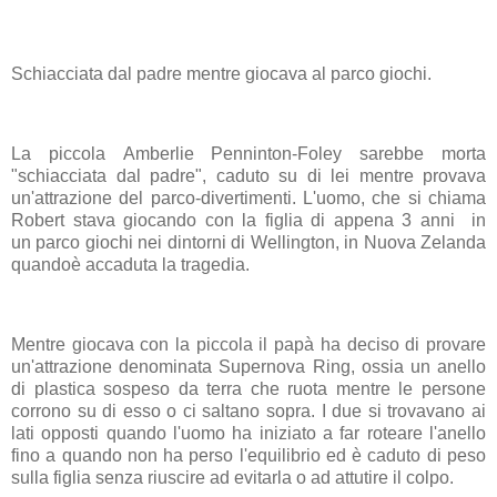
Schiacciata dal padre
mentre giocava al
parco giochi.
La piccola Amberlie Penninton-Foley sarebbe morta
"schiacciata dal padre",
caduto su di lei
mentre provava
un'attrazione del parco-divertimenti. L'uomo, che si chiama
Robert stava giocando con la figlia di appena
3 anni
in
un parco giochi nei dintorni di Wellington, in Nuova Zelanda
quandoè accaduta la tragedia.
Mentre giocava con la piccola il papà ha deciso di provare
un'attrazione denominata
Supernova Ring
, ossia un anello
di plastica sospeso da terra che ruota mentre le persone
corrono su di esso o ci saltano sopra. I due si trovavano ai
lati opposti quando l'uomo ha iniziato a far roteare l'anello
fino a quando non ha perso l'equilibrio ed è caduto di peso
sulla figlia senza riuscire ad evitarla o ad attutire il colpo.