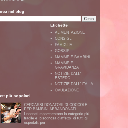
erca nel blog
Etichette
ALIMENTAZIONE
CONSIGLI
FAMIGLIA
GOSSIP
MAMME E BAMBINI
MAMME E
GRAVIDANZA
NOTIZIE DALL'
ESTERO
NOTIZIE DALL' ITALIA
OVULAZIONE
st più popolari
CERCARSI DONATORI DI COCCOLE
PER BAMBINI ABBANDONATI
I neonati rappresentano la categoria più
fragile e bisognosa d’affetto di tutti gli
ospedali; per