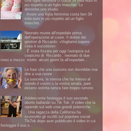
Una figlia femmina ci costa 34 mila euro in
più rispetto a un figlio maschio. Lo
dimostra uno studio.
Avere una figlia femmina costa ben 34
mila euro in più rispetto ad un figlio
maschio.
Neonato muore all'ospedale prima
dell'operazione al cuore. Il dolore dei
genitori di Riccardo: «Vogliamo sapere
cosa è successo»
È stata fissata per oggi l'autopsia sul
corpicino di Riccardo , neonato di due
mesi e mezzo morto alcuni giorni fa all'ospedale...
Le frasi che una suocera non dovrebbe mai
dire a sua nuora
La suocera, la stessa che ha messo al
mondo il vostro o la vostra amata, pare
essersi estinta senza fare troppo rumore.
Adolescente festeggia il suo secondo
aborto ballando su Tik Tok .Il video che la
riprende sul web crea grandi polemiche
Una ragazza della California ha
sconvolto gli iscritti sul popolare social
TikTok dopo aver pubblicato il video in cui
festeggia il suo s...