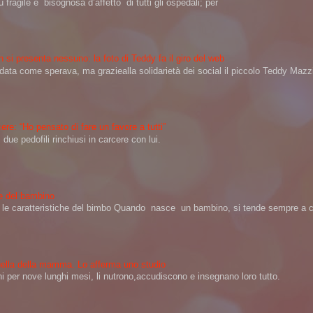
 fragile e bisognosa d’affetto di tutti gli ospedali; per
 si presenta nessuno: la foto di Teddy fa il giro del web
a come sperava, ma graziealla solidarietà dei social il piccolo Teddy Mazzin
ere: “Ho pensato di fare un favore a tutti”
ue pedofili rinchiusi in carcere con lui.
ere del bambino
na le caratteristiche del bimbo Quando nasce un bambino, si tende sempre a ch
 quella della mamma. Lo afferma uno studio
per nove lunghi mesi, li nutrono,accudiscono e insegnano loro tutto.