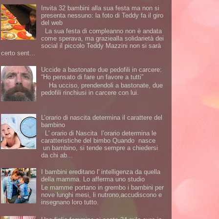
Invita 32 bambini alla sua festa ma non si
presenta nessuno: la foto di Teddy fa il giro
del web
La sua festa di compleanno non è andata
come sperava, ma graziealla solidarietà dei
social il piccolo Teddy Mazzini non si sarà
certo sent...
Uccide a bastonate due pedofili in carcere:
“Ho pensato di fare un favore a tutti”
Ha ucciso, prendendoli a bastonate, due
pedofili rinchiusi in carcere con lui.
L’orario di nascita determina il carattere del
bambino
L' orario di Nascita l’orario determina le
caratteristiche del bimbo Quando nasce
un bambino, si tende sempre a chiedersi
da chi ab...
I bambini ereditano l' intelligenza da quella
della mamma. Lo afferma uno studio
Le mamme portano in grembo i bambini per
nove lunghi mesi, li nutrono,accudiscono e
insegnano loro tutto.