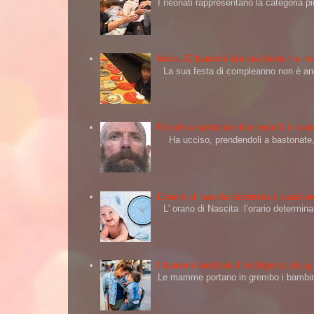
I neonati rappresentano la categoria più
Invita 32 bambini alla sua festa ma non
La sua festa di compleanno non è andat
Uccide a bastonate due pedofili in carc
Ha ucciso, prendendoli a bastonate, d
L’orario di nascita determina il caratt
L' orario di Nascita l’orario determi
I bambini ereditano l' intelligenza da
Le mamme portano in grembo i bambini 