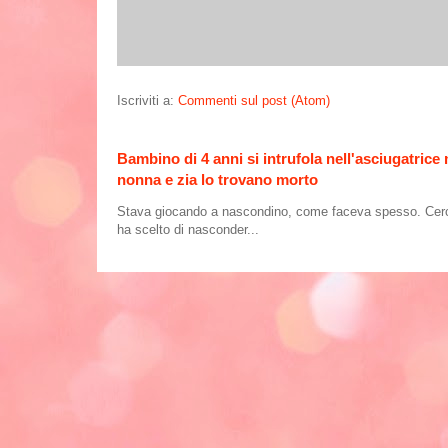
Iscriviti a:
Commenti sul post (Atom)
Bambino di 4 anni si intrufola nell'asciugatrice
nonna e zia lo trovano morto
Stava giocando a nascondino, come faceva spesso. Cercand
ha scelto di nasconder...