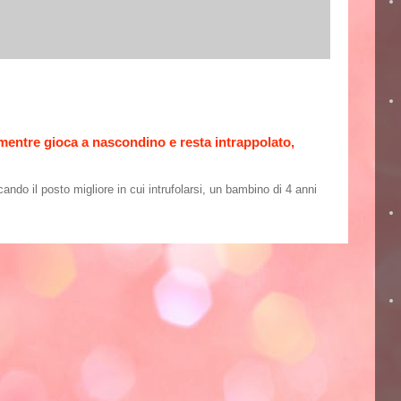
 mentre gioca a nascondino e resta intrappolato,
o il posto migliore in cui intrufolarsi, un bambino di 4 anni