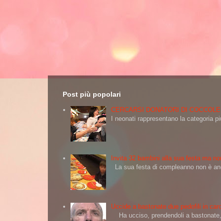
Post più popolari
CERCARSI DONATORI DI COCCOLE
I neonati rappresentano la categoria più
Invita 32 bambini alla sua festa ma non
La sua festa di compleanno non è andat
Uccide a bastonate due pedofili in carc
Ha ucciso, prendendoli a bastonate, d