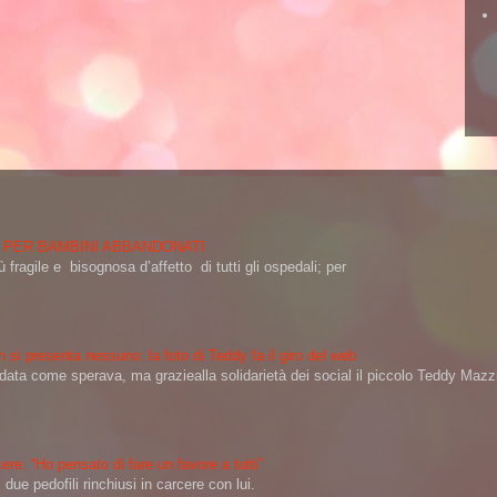
 PER BAMBINI ABBANDONATI
 fragile e bisognosa d’affetto di tutti gli ospedali; per
 si presenta nessuno: la foto di Teddy fa il giro del web
a come sperava, ma graziealla solidarietà dei social il piccolo Teddy Mazzin
ere: “Ho pensato di fare un favore a tutti”
ue pedofili rinchiusi in carcere con lui.