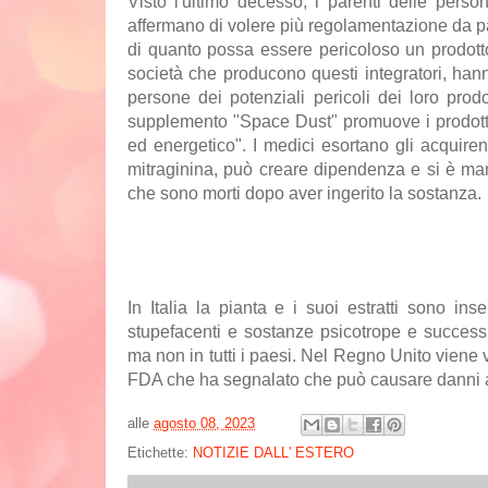
Visto l'ultimo decesso, i parenti delle pers
affermano di volere più regolamentazione da p
di quanto possa essere pericoloso un prodot
società che producono questi integratori, han
persone dei potenziali pericoli dei loro prodo
supplemento "Space Dust" promuove i prodotti 
ed energetico". I medici esortano gli acquirent
mitraginina, può creare dipendenza e si è manif
che sono morti dopo aver ingerito la sostanza.
In Italia la pianta e i suoi estratti sono ins
stupefacenti e sostanze psicotrope e success
ma non in tutti i paesi. Nel Regno Unito viene
FDA che ha segnalato che può causare danni al
alle
agosto 08, 2023
Etichette:
NOTIZIE DALL' ESTERO