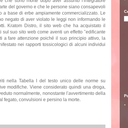
one che sono morte dopo aver assunto l'integratore
arte del governo e che le persone siano consapevoli
C
to a base di erbe ampiamente commercializzato. Le
no negato di aver violato le leggi non informando le
tti. Kratom Distro, il sito web che ha acquistato il
sul suo sito web come aventi un effetto "edificante
i a fare attenzione poiché il suo principio attivo, la
estato nei rapporti tossicologici di alcuni individui
eriti nella Tabella I del testo unico delle norme su
ive modifiche. Viene considerato quindi una droga,
 veduto normalmente, nonostante l'avvertimento della
Po
 fegato, convulsioni e persino la morte.