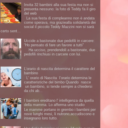
Invita 32 bambini alla sua festa ma non si
presenta nessuno: la foto di Teddy fa il giro
del web
La sua festa di compleanno non è andata
come sperava, ma graziealla solidarietà dei
social il piccolo Teddy Mazzini non si sarà
certo sent...
Uccide a bastonate due pedofili in carcere:
“Ho pensato di fare un favore a tutti”
Ha ucciso, prendendoli a bastonate, due
pedofili rinchiusi in carcere con lui.
L’orario di nascita determina il carattere del
bambino
L' orario di Nascita l’orario determina le
caratteristiche del bimbo Quando nasce
un bambino, si tende sempre a chiedersi
da chi ab...
I bambini ereditano l' intelligenza da quella
della mamma. Lo afferma uno studio
Le mamme portano in grembo i bambini per
nove lunghi mesi, li nutrono,accudiscono e
insegnano loro tutto.