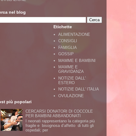
erca nel blog
Etichette
ALIMENTAZIONE
CONSIGLI
FAMIGLIA
GOSSIP
MAMME E BAMBINI
MAMME E
GRAVIDANZA
NOTIZIE DALL'
ESTERO
NOTIZIE DALL' ITALIA
OVULAZIONE
st più popolari
CERCARSI DONATORI DI COCCOLE
PER BAMBINI ABBANDONATI
I neonati rappresentano la categoria più
fragile e bisognosa d’affetto di tutti gli
ospedali; per