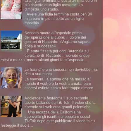
Una figlia femmina ci costa 34 mila euro in
più rispetto a un figlio maschio. Lo
dimostra uno studio.
Avere una figlia femmina costa ben 34
mila euro in più rispetto ad un figlio
maschio.
Neonato muore all'ospedale prima
dell'operazione al cuore. Il dolore dei
genitori di Riccardo: «Vogliamo sapere
cosa è successo»
È stata fissata per oggi l'autopsia sul
corpicino di Riccardo , neonato di due
mesi e mezzo morto alcuni giorni fa all'ospedale...
Le frasi che una suocera non dovrebbe mai
dire a sua nuora
La suocera, la stessa che ha messo al
mondo il vostro o la vostra amata, pare
essersi estinta senza fare troppo rumore.
Adolescente festeggia il suo secondo
aborto ballando su Tik Tok .Il video che la
riprende sul web crea grandi polemiche
Una ragazza della California ha
sconvolto gli iscritti sul popolare social
TikTok dopo aver pubblicato il video in cui
festeggia il suo s...