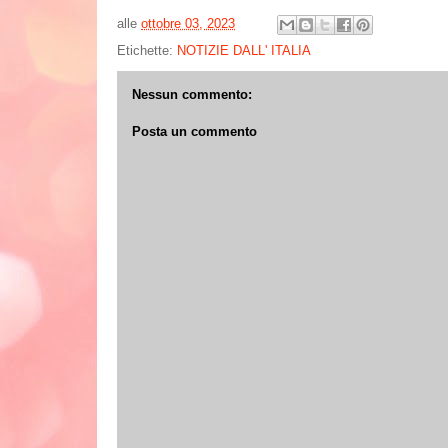
alle
ottobre 03, 2023
Etichette:
NOTIZIE DALL' ITALIA
Nessun commento:
Posta un commento