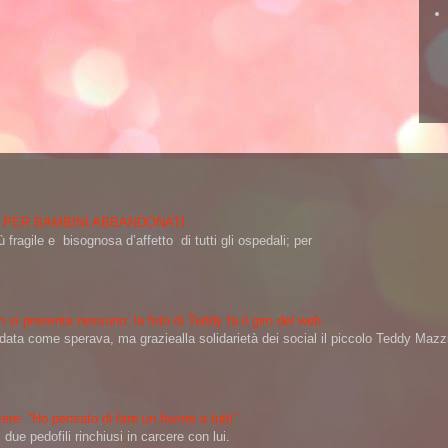
 PER BAMBINI ABBANDONATI
 fragile e bisognosa d’affetto di tutti gli ospedali; per
 si presenta nessuno: la foto di Teddy fa il giro del web
a come sperava, ma graziealla solidarietà dei social il piccolo Teddy Mazzin
ere: “Ho pensato di fare un favore a tutti”
ue pedofili rinchiusi in carcere con lui.