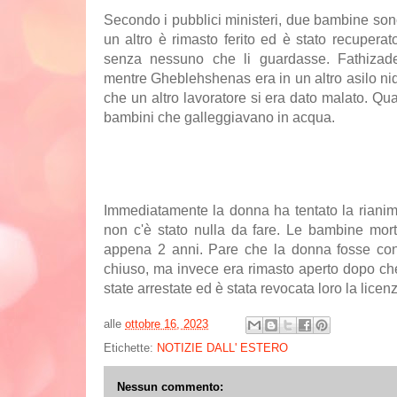
Secondo i pubblici ministeri, due bambine sono
un altro è rimasto ferito ed è stato recuperato
senza nessuno che li guardasse. Fathizade
mentre Gheblehshenas era in un altro asilo nid
che un altro lavoratore si era dato malato. Qu
bambini che galleggiavano in acqua.
Immediatamente la donna ha tentato la rianima
non c'è stato nulla da fare. Le bambine mor
appena 2 anni. Pare che la donna fosse conv
chiuso, ma invece era rimasto aperto dopo che
state arrestate ed è stata revocata loro la licenz
alle
ottobre 16, 2023
Etichette:
NOTIZIE DALL' ESTERO
Nessun commento: