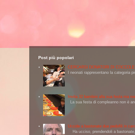
Post più popolari
CERCARSI DONATORI DI COCCOLE
I neonati rappresentano la categoria più
Invita 32 bambini alla sua festa ma non
La sua festa di compleanno non è andat
Uccide a bastonate due pedofili in carc
Ha ucciso, prendendoli a bastonate, d