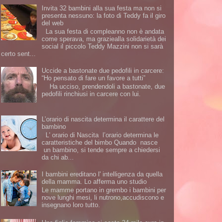
Invita 32 bambini alla sua festa ma non si
presenta nessuno: la foto di Teddy fa il giro
del web
La sua festa di compleanno non è andata
come sperava, ma graziealla solidarietà dei
social il piccolo Teddy Mazzini non si sarà
certo sent...
Uccide a bastonate due pedofili in carcere:
“Ho pensato di fare un favore a tutti”
Ha ucciso, prendendoli a bastonate, due
pedofili rinchiusi in carcere con lui.
L’orario di nascita determina il carattere del
bambino
L' orario di Nascita l’orario determina le
caratteristiche del bimbo Quando nasce
un bambino, si tende sempre a chiedersi
da chi ab...
I bambini ereditano l' intelligenza da quella
della mamma. Lo afferma uno studio
Le mamme portano in grembo i bambini per
nove lunghi mesi, li nutrono,accudiscono e
insegnano loro tutto.