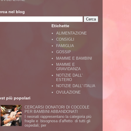
erca nel blog
Etichette
ALIMENTAZIONE
CONSIGLI
FAMIGLIA
GOSSIP
MAMME E BAMBINI
MAMME E
GRAVIDANZA
NOTIZIE DALL'
ESTERO
NOTIZIE DALL' ITALIA
OVULAZIONE
st più popolari
CERCARSI DONATORI DI COCCOLE
PER BAMBINI ABBANDONATI
I neonati rappresentano la categoria più
fragile e bisognosa d’affetto di tutti gli
ospedali; per