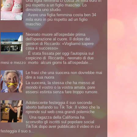
Una figlia femmina ci costa 34 mila euro in
più rispetto a un figlio maschio. Lo
dimostra uno studio.
Avere una figlia femmina costa ben 34
mila euro in più rispetto ad un figlio
maschio.
Neonato muore all'ospedale prima
dell'operazione al cuore. Il dolore dei
genitori di Riccardo: «Vogliamo sapere
cosa è successo»
È stata fissata per oggi l'autopsia sul
corpicino di Riccardo , neonato di due
mesi e mezzo morto alcuni giorni fa all'ospedale...
Le frasi che una suocera non dovrebbe mai
dire a sua nuora
La suocera, la stessa che ha messo al
mondo il vostro o la vostra amata, pare
essersi estinta senza fare troppo rumore.
Adolescente festeggia il suo secondo
aborto ballando su Tik Tok .Il video che la
riprende sul web crea grandi polemiche
Una ragazza della California ha
sconvolto gli iscritti sul popolare social
TikTok dopo aver pubblicato il video in cui
festeggia il suo s...