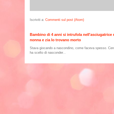
Iscriviti a:
Commenti sul post (Atom)
Bambino di 4 anni si intrufola nell'asciugatrice
nonna e zia lo trovano morto
Stava giocando a nascondino, come faceva spesso. Cercand
ha scelto di nasconder...