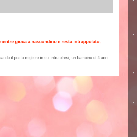
 mentre gioca a nascondino e resta intrappolato,
o il posto migliore in cui intrufolarsi, un bambino di 4 anni