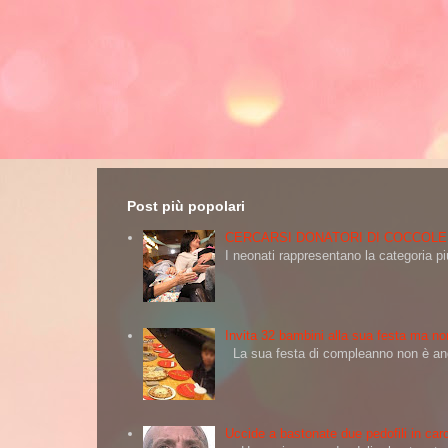
Post più popolari
CERCARSI DONATORI DI COCCOLE
I neonati rappresentano la categoria più
Invita 32 bambini alla sua festa ma non
La sua festa di compleanno non è andat
Uccide a bastonate due pedofili in carc