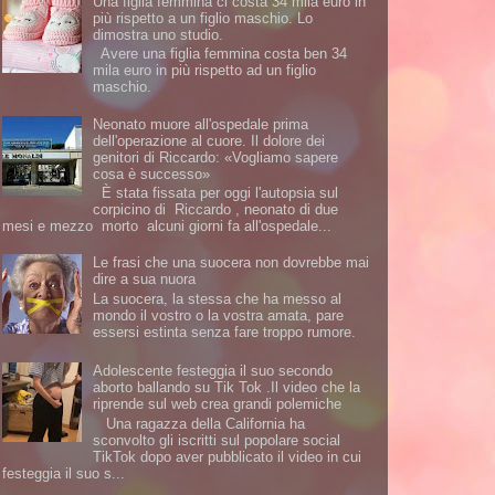
Una figlia femmina ci costa 34 mila euro in
più rispetto a un figlio maschio. Lo
dimostra uno studio.
Avere una figlia femmina costa ben 34
mila euro in più rispetto ad un figlio
maschio.
Neonato muore all'ospedale prima
dell'operazione al cuore. Il dolore dei
genitori di Riccardo: «Vogliamo sapere
cosa è successo»
È stata fissata per oggi l'autopsia sul
corpicino di Riccardo , neonato di due
mesi e mezzo morto alcuni giorni fa all'ospedale...
Le frasi che una suocera non dovrebbe mai
dire a sua nuora
La suocera, la stessa che ha messo al
mondo il vostro o la vostra amata, pare
essersi estinta senza fare troppo rumore.
Adolescente festeggia il suo secondo
aborto ballando su Tik Tok .Il video che la
riprende sul web crea grandi polemiche
Una ragazza della California ha
sconvolto gli iscritti sul popolare social
TikTok dopo aver pubblicato il video in cui
festeggia il suo s...