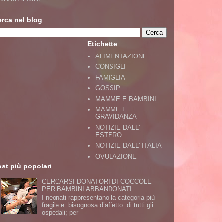
erca nel blog
Etichette
ALIMENTAZIONE
CONSIGLI
FAMIGLIA
GOSSIP
MAMME E BAMBINI
MAMME E
GRAVIDANZA
NOTIZIE DALL'
ESTERO
NOTIZIE DALL' ITALIA
OVULAZIONE
st più popolari
CERCARSI DONATORI DI COCCOLE
PER BAMBINI ABBANDONATI
I neonati rappresentano la categoria più
fragile e bisognosa d’affetto di tutti gli
ospedali; per