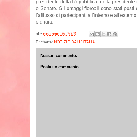
presidente della Repubblica, della presidente 
e Senato. Gli omaggi floreali sono stati posti
l'afflusso di partecipanti all'interno e all'estern
e grigia.
alle
dicembre 05, 2023
Etichette:
NOTIZIE DALL' ITALIA
Nessun commento:
Posta un commento