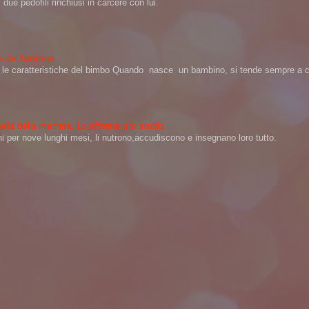
ue pedofili rinchiusi in carcere con lui.
ere del bambino
na le caratteristiche del bimbo Quando nasce un bambino, si tende sempre a ch
 quella della mamma. Lo afferma uno studio
per nove lunghi mesi, li nutrono,accudiscono e insegnano loro tutto.