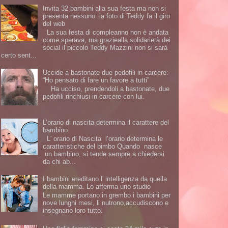
Invita 32 bambini alla sua festa ma non si
presenta nessuno: la foto di Teddy fa il giro
del web
La sua festa di compleanno non è andata
come sperava, ma graziealla solidarietà dei
social il piccolo Teddy Mazzini non si sarà
certo sent...
Uccide a bastonate due pedofili in carcere:
“Ho pensato di fare un favore a tutti”
Ha ucciso, prendendoli a bastonate, due
pedofili rinchiusi in carcere con lui.
L’orario di nascita determina il carattere del
bambino
L' orario di Nascita l’orario determina le
caratteristiche del bimbo Quando nasce
un bambino, si tende sempre a chiedersi
da chi ab...
I bambini ereditano l' intelligenza da quella
della mamma. Lo afferma uno studio
Le mamme portano in grembo i bambini per
nove lunghi mesi, li nutrono,accudiscono e
insegnano loro tutto.