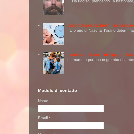
Ha ucciso, prendendoli a bastonate, d
L’orario di nascita determina il caratt
L' orario di Nascita l’orario determi
I bambini ereditano l' intelligenza da
Le mamme portano in grembo i bambini 
Modulo di contatto
Nome
Email
*