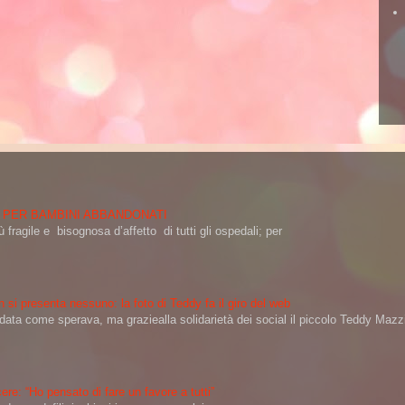
 PER BAMBINI ABBANDONATI
 fragile e bisognosa d’affetto di tutti gli ospedali; per
 si presenta nessuno: la foto di Teddy fa il giro del web
a come sperava, ma graziealla solidarietà dei social il piccolo Teddy Mazzin
ere: “Ho pensato di fare un favore a tutti”