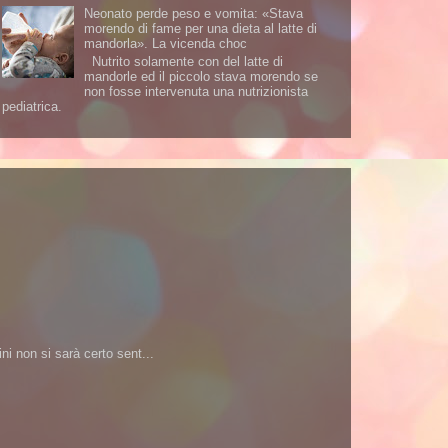
Neonato perde peso e vomita: «Stava
morendo di fame per una dieta al latte di
mandorla». La vicenda choc
Nutrito solamente con del latte di
mandorle ed il piccolo stava morendo se
non fosse intervenuta una nutrizionista
pediatrica.
i non si sarà certo sent...