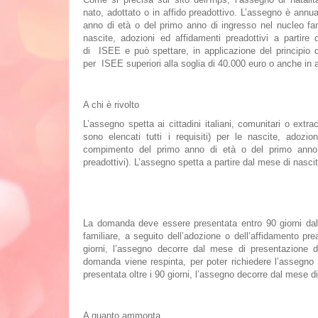
nato
,
adottato
o in
affido preadottivo.
L’assegno è annua
anno
di età o del primo anno di ingresso nel nucleo fa
nascite, adozioni ed affidamenti preadottivi a partir
di
ISEE
e può spettare, in applicazione del principio d
per
ISEE
superiori alla soglia di 40.000 euro
o anche in 
A chi è rivolto
L’assegno spetta ai cittadini italiani, comunitari o extr
sono elencati tutti i requisiti) per le nascite, adozi
compimento del primo anno di età o del primo anno d
preadottivi). L’assegno spetta
a partire dal mese di nasci
La
domanda deve essere presentata entro 90 giorni
dal
familiare, a seguito dell’adozione o dell’affidamento 
giorni
, l’assegno decorre dal mese di presentazione d
domanda viene respinta, per poter richiedere l’asseg
presentata oltre i 90 giorni, l’assegno decorre dal mese 
A quanto ammonta