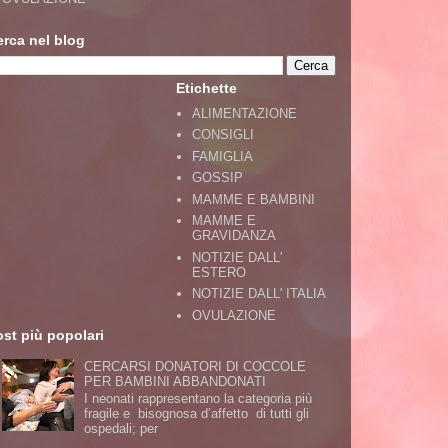
erca nel blog
Etichette
ALIMENTAZIONE
CONSIGLI
FAMIGLIA
GOSSIP
MAMME E BAMBINI
MAMME E
GRAVIDANZA
NOTIZIE DALL'
ESTERO
NOTIZIE DALL' ITALIA
OVULAZIONE
st più popolari
CERCARSI DONATORI DI COCCOLE
PER BAMBINI ABBANDONATI
I neonati rappresentano la categoria più
fragile e bisognosa d’affetto di tutti gli
ospedali; per