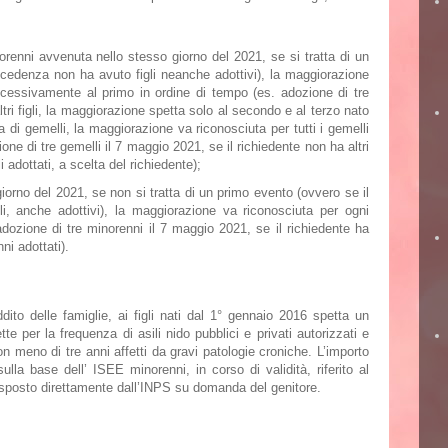
renni avvenuta nello stesso giorno del 2021, se si tratta di un
ecedenza non ha avuto figli neanche adottivi), la maggiorazione
ccessivamente al primo in ordine di tempo (es. adozione di tre
tri figli, la maggiorazione spetta solo al secondo e al terzo nato
a di gemelli, la maggiorazione va riconosciuta per tutti i gemelli
one di tre gemelli il 7 maggio 2021, se il richiedente non ha altri
 adottati, a scelta del richiedente);
orno del 2021, se non si tratta di un primo evento (ovvero se il
li, anche adottivi), la maggiorazione va riconosciuta per ogni
dozione di tre minorenni il 7 maggio 2021, se il richiedente ha
nni adottati).
e ottenerlo e scadenza domanda
dito delle famiglie, ai figli nati dal 1° gennaio 2016
spetta un
tte per la
frequenza di asili nido pubblici e privati autorizzati
e
n meno di tre anni affetti da gravi patologie croniche. L
’importo
sulla base dell’
ISEE
minorenni
, in corso di validità, riferito al
rrisposto direttamente dall’INPS su domanda del genitore.