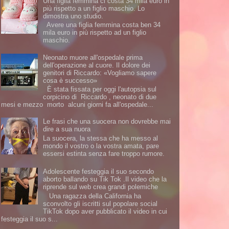
Una figlia femmina ci costa 34 mila euro in
più rispetto a un figlio maschio. Lo
dimostra uno studio.
Avere una figlia femmina costa ben 34
mila euro in più rispetto ad un figlio
maschio.
Neonato muore all'ospedale prima
dell'operazione al cuore. Il dolore dei
genitori di Riccardo: «Vogliamo sapere
cosa è successo»
È stata fissata per oggi l'autopsia sul
corpicino di Riccardo , neonato di due
mesi e mezzo morto alcuni giorni fa all'ospedale...
Le frasi che una suocera non dovrebbe mai
dire a sua nuora
La suocera, la stessa che ha messo al
mondo il vostro o la vostra amata, pare
essersi estinta senza fare troppo rumore.
Adolescente festeggia il suo secondo
aborto ballando su Tik Tok .Il video che la
riprende sul web crea grandi polemiche
Una ragazza della California ha
sconvolto gli iscritti sul popolare social
TikTok dopo aver pubblicato il video in cui
festeggia il suo s...