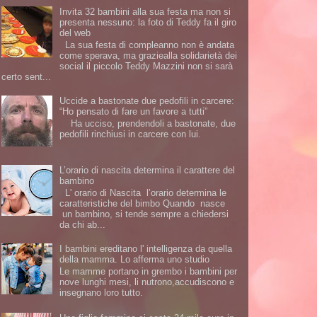
Invita 32 bambini alla sua festa ma non si
presenta nessuno: la foto di Teddy fa il giro
del web
La sua festa di compleanno non è andata
come sperava, ma graziealla solidarietà dei
social il piccolo Teddy Mazzini non si sarà
certo sent...
Uccide a bastonate due pedofili in carcere:
“Ho pensato di fare un favore a tutti”
Ha ucciso, prendendoli a bastonate, due
pedofili rinchiusi in carcere con lui.
L’orario di nascita determina il carattere del
bambino
L' orario di Nascita l’orario determina le
caratteristiche del bimbo Quando nasce
un bambino, si tende sempre a chiedersi
da chi ab...
I bambini ereditano l' intelligenza da quella
della mamma. Lo afferma uno studio
Le mamme portano in grembo i bambini per
nove lunghi mesi, li nutrono,accudiscono e
insegnano loro tutto.