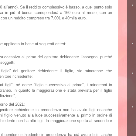
0 all'anno).
Se il reddito complessivo è basso, a quel punto solo
osa in più: il bonus corrisponderà a 160 euro al mese, con un
i. con un reddito compreso tra 7.001 e 40mila euro
.
ne applicata in base ai seguenti criteri:
 successivo al primo del genitore richiedente l’assegno, purché
 soggetti;
iglio” del genitore richiedente: il figlio, sia minorenne che
enitore richiedente;
figli”, né come “figlio successivo al primo”, i minorenni in
raneo, in quanto la maggiorazione è stata prevista per il figlio
liazione”;
iorno del 2021:
genitore richiedente in precedenza non ha avuto figli neanche
ni figlio venuto alla luce successivamente al primo in ordine di
chiedente non ha altri figli, la maggiorazione spetta al secondo e
l genitore richiedente in precedenza ha già avuto figli, anche