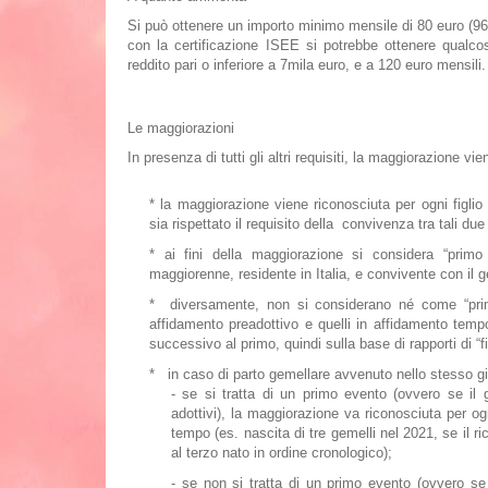
Si può ottenere un importo minimo mensile di 80 euro (96
con la certificazione ISEE si potrebbe ottenere qualc
reddito pari o inferiore a 7mila euro, e a 120 euro mensil
Le maggiorazioni
In presenza di tutti gli altri requisiti, la maggiorazione vie
*
la maggiorazione viene riconosciuta per ogni figlio
sia rispettato il requisito della
convivenza
tra tali due
*
ai fini della maggiorazione si considera “primo f
maggiorenne, residente in Italia, e convivente con il g
*
diversamente, non si considerano né come “primi 
affidamento preadottivo e quelli in affidamento tempo
successivo al primo, quindi sulla base di rapporti di “fi
*
in caso di parto gemellare avvenuto nello stesso g
-
se si tratta di un primo evento (ovvero se il 
adottivi), la maggiorazione va riconosciuta per og
tempo (es. nascita di tre gemelli nel 2021, se il ri
al terzo nato in ordine cronologico);
-
se non si tratta di un primo evento (ovvero se i