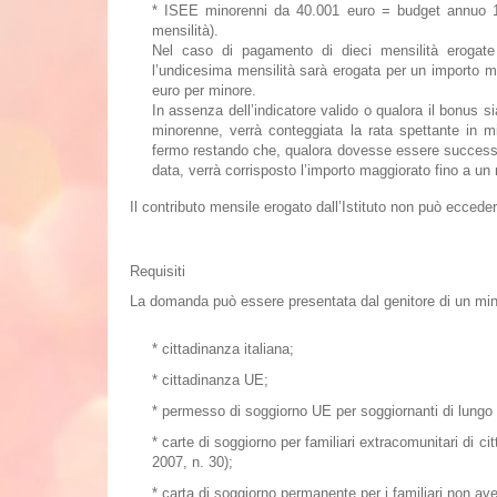
* ISEE
minorenni da 40.001 euro
= budget annuo 1
mensilità).
Nel caso di pagamento di dieci mensilità erogate
l’undicesima mensilità sarà erogata per un importo m
euro per minore.
In assenza dell’indicatore valido o qualora il bonus si
minorenne
, verrà conteggiata la rata spettante in 
fermo restando che, qualora dovesse essere succes
data, verrà corrisposto l’importo maggiorato fino a un
Il contributo mensile erogato dall’Istituto non può eccede
Requisiti
La domanda può essere presentata dal genitore di un mino
*
cittadinanza italiana;
*
cittadinanza UE;
*
permesso di soggiorno UE per soggiornanti di lungo 
*
carte di soggiorno per familiari extracomunitari di cit
2007, n. 30);
*
carta di soggiorno permanente per i familiari non aven