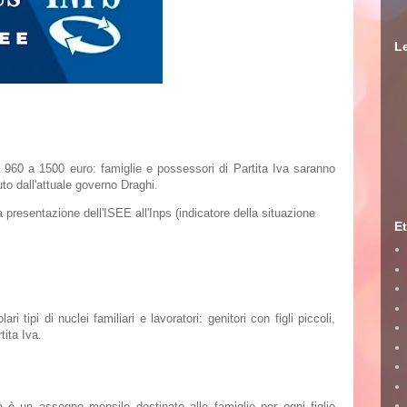
Le
960 a 1500 euro: famiglie e possessori di Partita Iva
saranno
to dall'attuale governo Draghi.
 presentazione dell'ISEE all'Inps (indicatore della situazione
Et
 tipi di nuclei familiari e lavoratori: genitori con figli piccoli,
ita Iva.
o ammonta, come ottenerlo e le maggiorazioni
tà
è un assegno mensile destinato alle famiglie per ogni
figlio