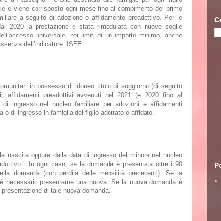
le e viene corrisposto
ogni mese fino al compimento del primo
miliare a seguito di adozione o affidamento preadottivo. Per le
C
e dal 2020 la prestazione è stata rimodulata con nuove soglie
ell’
accesso universale
, nei limiti di un importo minimo, anche
assenza dell’indicatore
ISEE
.
acomunitari in possesso di idoneo titolo di soggiorno (di seguito
oni, affidamenti preadottivi avvenuti nel 2021 (e 2020 fino al
i ingresso nel nucleo familiare per adozioni e affidamenti
ta o di ingresso in famiglia
del figlio adottato o affidato.
la nascita oppure dalla data di ingresso del minore nel nucleo
preadottivo. In ogni caso, se la domanda è presentata
oltre i 90
Po
ella domanda (con perdita delle mensilità precedenti). Se la
no è necessario presentarne una nuova. Se la nuova domanda è
di presentazione di tale nuova domanda.