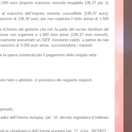
.500 euro (importo massimo mensile erogabile 136,37 per 11
 al massimo dell’importo mensile concedibile (136,37 euro),
assimo di 136,30 euro, per non superare il tetto annuo di 1.500
a richiesto dal genitore che non fa parte del nucleo familiare del
misura non superiore a 1.500 euro annui (136,37 euro mensili),
sivamente presentato un
ISEE
minorenni valido, a partire da tale
 massimo di 3.000 euro annui, sussistendone i requisiti.
re la spesa sostenuta per il pagamento della singola retta.
re nato o adottato in possesso dei seguenti requisiti :
periodo;
tadini dell’Unione europea; (art. 10, decreto legislativo 6 febbraio
ti la cittadinanza dell’Unione europea (art. 17, d.lgs. 30/2007);