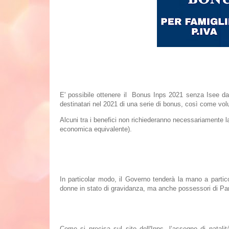
E' possibile ottenere il Bonus Inps 2021 senza Isee da 
destinatari nel 2021 di una serie di bonus, così come volu
Alcuni tra i benefici non richiederanno necessariamente la
economica equivalente).
Bonus e requisiti
In particolar modo, il Governo tenderà la mano a particolari
donne in stato di gravidanza, ma anche possessori di Part
Bonus Bebè (assegno di natalità): a chi spetta, a quant
Come si precisa sul sito dell'Inps, l’
assegno di natali