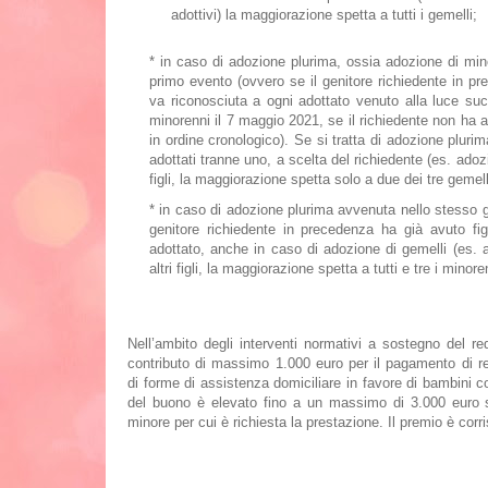
adottivi) la maggiorazione spetta a tutti i gemelli;
*
in caso di adozione plurima, ossia adozione di mino
primo evento (ovvero se il genitore richiedente in pr
va riconosciuta a ogni adottato venuto alla luce su
minorenni il 7 maggio 2021, se il richiedente non ha al
in ordine cronologico). Se si tratta di adozione plurim
adottati tranne uno, a scelta del richiedente (es. adozi
figli, la maggiorazione spetta solo a due dei tre gemelli
*
in caso di adozione plurima avvenuta nello stesso gi
genitore richiedente in precedenza ha già avuto fig
adottato, anche in caso di adozione di gemelli (es. a
altri figli, la maggiorazione spetta a tutti e tre i minore
Bonus asilo nido: a chi spetta, a quanto ammonta, com
Nell’ambito degli interventi normativi a sostegno del red
contributo di massimo 1.000 euro
per il pagamento di re
di
forme di assistenza domiciliare
in favore di bambini co
del buono è elevato fino a un massimo di 3.000 euro
minore per cui è richiesta la prestazione. Il premio è co