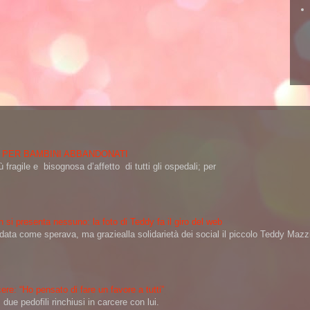
 PER BAMBINI ABBANDONATI
 fragile e bisognosa d’affetto di tutti gli ospedali; per
 si presenta nessuno: la foto di Teddy fa il giro del web
a come sperava, ma graziealla solidarietà dei social il piccolo Teddy Mazzin
ere: “Ho pensato di fare un favore a tutti”
ue pedofili rinchiusi in carcere con lui.