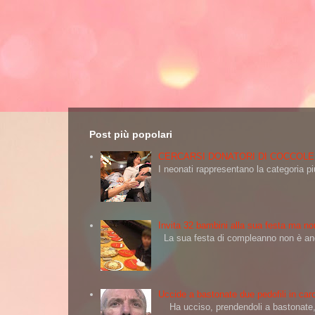
Post più popolari
CERCARSI DONATORI DI COCCOLE
I neonati rappresentano la categoria più
Invita 32 bambini alla sua festa ma non
La sua festa di compleanno non è andat
Uccide a bastonate due pedofili in carc
Ha ucciso, prendendoli a bastonate, d