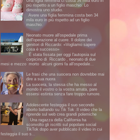
Una figlia femmina ci costa 34 mila euro in
più rispetto a un figlio maschio. Lo
dimostra uno studio.
Avere una figlia femmina costa ben 34
mila euro in più rispetto ad un figlio
maschio.
Neonato muore all'ospedale prima
dell'operazione al cuore. Il dolore dei
genitori di Riccardo: «Vogliamo sapere
cosa è successo»
È stata fissata per oggi l'autopsia sul
corpicino di Riccardo , neonato di due
mesi e mezzo morto alcuni giorni fa all'ospedale...
Le frasi che una suocera non dovrebbe mai
dire a sua nuora
La suocera, la stessa che ha messo al
mondo il vostro o la vostra amata, pare
essersi estinta senza fare troppo rumore.
Adolescente festeggia il suo secondo
aborto ballando su Tik Tok .Il video che la
riprende sul web crea grandi polemiche
Una ragazza della California ha
sconvolto gli iscritti sul popolare social
TikTok dopo aver pubblicato il video in cui
festeggia il suo s...