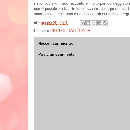
i suoi occhi
»
. Il suo racconto è molto particolareggiato 
non è possibile infatti trovare riscontro della presenza 
sono passati molti anni e non sono stati conservati i regis
alle
giugno 30, 2021
Etichette:
NOTIZIE DALL' ITALIA
Nessun commento:
Posta un commento