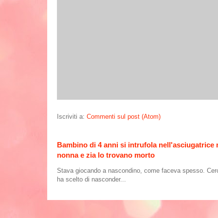
Iscriviti a:
Commenti sul post (Atom)
Bambino di 4 anni si intrufola nell'asciugatrice
nonna e zia lo trovano morto
Stava giocando a nascondino, come faceva spesso. Cercand
ha scelto di nasconder...