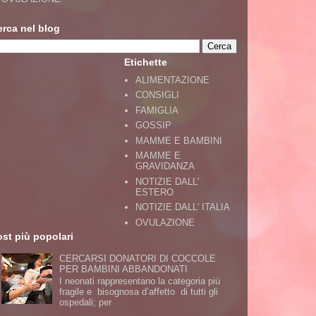
erca nel blog
Etichette
ALIMENTAZIONE
CONSIGLI
FAMIGLIA
GOSSIP
MAMME E BAMBINI
MAMME E
GRAVIDANZA
NOTIZIE DALL'
ESTERO
NOTIZIE DALL' ITALIA
OVULAZIONE
st più popolari
CERCARSI DONATORI DI COCCOLE
PER BAMBINI ABBANDONATI
I neonati rappresentano la categoria più
fragile e bisognosa d’affetto di tutti gli
ospedali; per