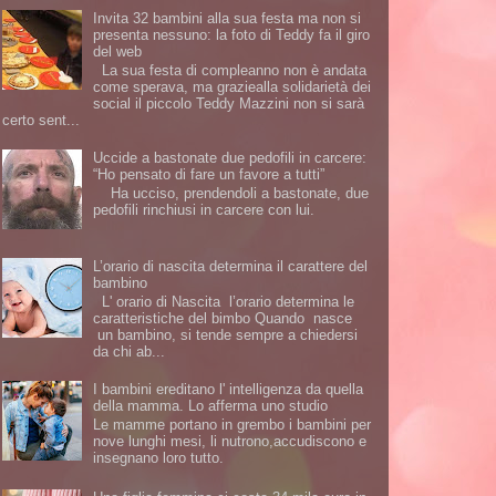
Invita 32 bambini alla sua festa ma non si
presenta nessuno: la foto di Teddy fa il giro
del web
La sua festa di compleanno non è andata
come sperava, ma graziealla solidarietà dei
social il piccolo Teddy Mazzini non si sarà
certo sent...
Uccide a bastonate due pedofili in carcere:
“Ho pensato di fare un favore a tutti”
Ha ucciso, prendendoli a bastonate, due
pedofili rinchiusi in carcere con lui.
L’orario di nascita determina il carattere del
bambino
L' orario di Nascita l’orario determina le
caratteristiche del bimbo Quando nasce
un bambino, si tende sempre a chiedersi
da chi ab...
I bambini ereditano l' intelligenza da quella
della mamma. Lo afferma uno studio
Le mamme portano in grembo i bambini per
nove lunghi mesi, li nutrono,accudiscono e
insegnano loro tutto.