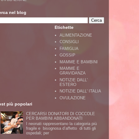
erca nel blog
Etichette
ALIMENTAZIONE
CONSIGLI
FAMIGLIA
GOSSIP
MAMME E BAMBINI
MAMME E
GRAVIDANZA
NOTIZIE DALL'
ESTERO
NOTIZIE DALL' ITALIA
OVULAZIONE
st più popolari
CERCARSI DONATORI DI COCCOLE
PER BAMBINI ABBANDONATI
I neonati rappresentano la categoria più
fragile e bisognosa d’affetto di tutti gli
ospedali; per