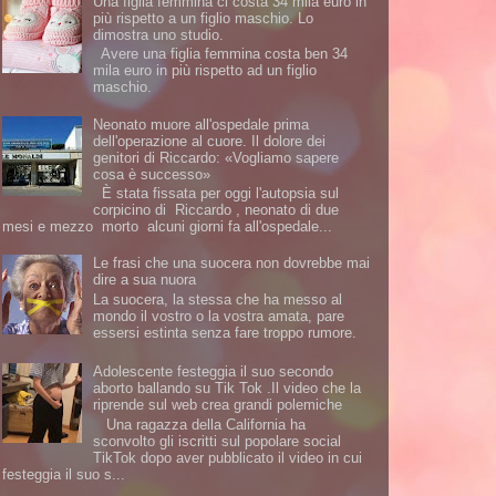
Una figlia femmina ci costa 34 mila euro in
più rispetto a un figlio maschio. Lo
dimostra uno studio.
Avere una figlia femmina costa ben 34
mila euro in più rispetto ad un figlio
maschio.
Neonato muore all'ospedale prima
dell'operazione al cuore. Il dolore dei
genitori di Riccardo: «Vogliamo sapere
cosa è successo»
È stata fissata per oggi l'autopsia sul
corpicino di Riccardo , neonato di due
mesi e mezzo morto alcuni giorni fa all'ospedale...
Le frasi che una suocera non dovrebbe mai
dire a sua nuora
La suocera, la stessa che ha messo al
mondo il vostro o la vostra amata, pare
essersi estinta senza fare troppo rumore.
Adolescente festeggia il suo secondo
aborto ballando su Tik Tok .Il video che la
riprende sul web crea grandi polemiche
Una ragazza della California ha
sconvolto gli iscritti sul popolare social
TikTok dopo aver pubblicato il video in cui
festeggia il suo s...