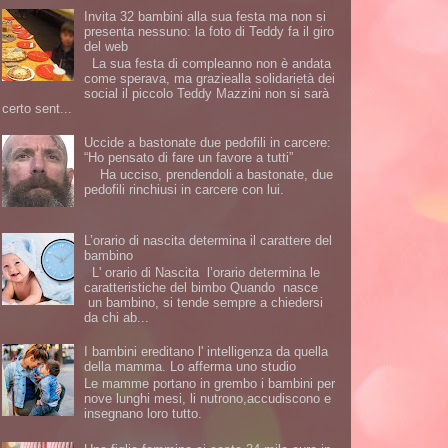
Invita 32 bambini alla sua festa ma non si
presenta nessuno: la foto di Teddy fa il giro
del web
La sua festa di compleanno non è andata
come sperava, ma graziealla solidarietà dei
social il piccolo Teddy Mazzini non si sarà
certo sent...
Uccide a bastonate due pedofili in carcere:
“Ho pensato di fare un favore a tutti”
Ha ucciso, prendendoli a bastonate, due
pedofili rinchiusi in carcere con lui.
L’orario di nascita determina il carattere del
bambino
L' orario di Nascita l’orario determina le
caratteristiche del bimbo Quando nasce
un bambino, si tende sempre a chiedersi
da chi ab...
I bambini ereditano l' intelligenza da quella
della mamma. Lo afferma uno studio
Le mamme portano in grembo i bambini per
nove lunghi mesi, li nutrono,accudiscono e
insegnano loro tutto.