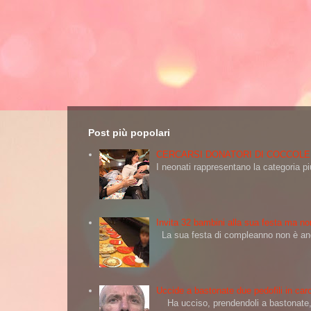
Post più popolari
CERCARSI DONATORI DI COCCOLE
I neonati rappresentano la categoria più
Invita 32 bambini alla sua festa ma non
La sua festa di compleanno non è andat
Uccide a bastonate due pedofili in carc
Ha ucciso, prendendoli a bastonate, d