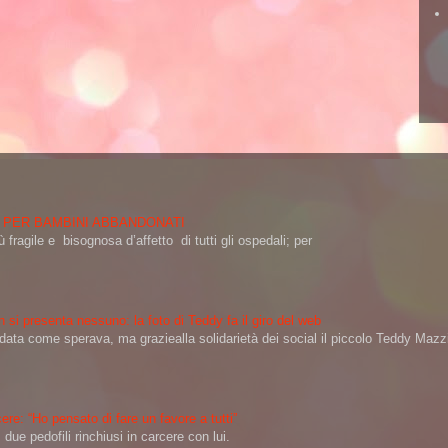
 PER BAMBINI ABBANDONATI
 fragile e bisognosa d’affetto di tutti gli ospedali; per
 si presenta nessuno: la foto di Teddy fa il giro del web
a come sperava, ma graziealla solidarietà dei social il piccolo Teddy Mazzin
ere: “Ho pensato di fare un favore a tutti”
ue pedofili rinchiusi in carcere con lui.