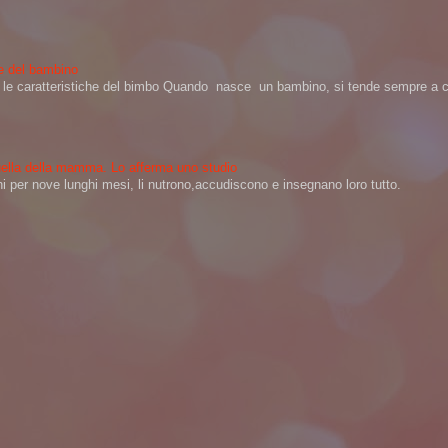
ere del bambino
na le caratteristiche del bimbo Quando nasce un bambino, si tende sempre a ch
 quella della mamma. Lo afferma uno studio
per nove lunghi mesi, li nutrono,accudiscono e insegnano loro tutto.