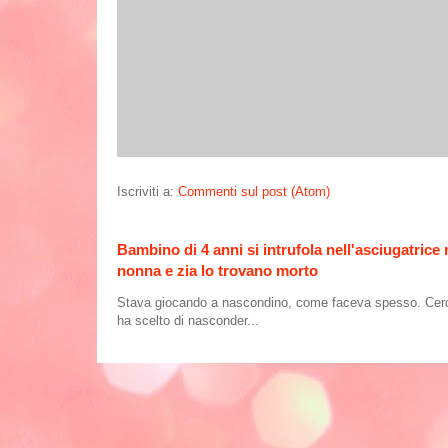
Iscriviti a:
Commenti sul post (Atom)
Bambino di 4 anni si intrufola nell'asciugatrice
nonna e zia lo trovano morto
Stava giocando a nascondino, come faceva spesso. Cercand
ha scelto di nasconder...