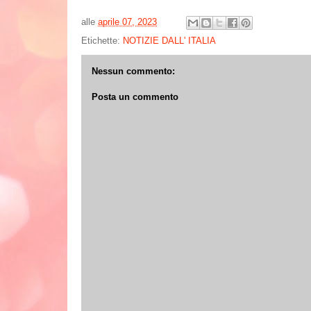
alle
aprile 07, 2023
Etichette:
NOTIZIE DALL' ITALIA
Nessun commento:
Posta un commento