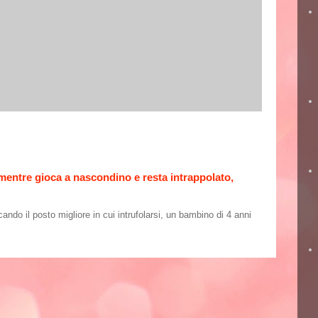
 mentre gioca a nascondino e resta intrappolato,
o il posto migliore in cui intrufolarsi, un bambino di 4 anni