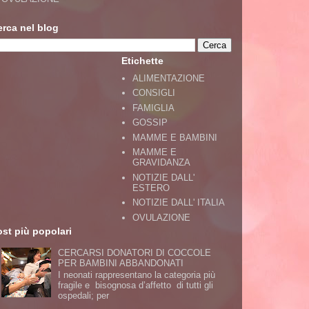
erca nel blog
Etichette
ALIMENTAZIONE
CONSIGLI
FAMIGLIA
GOSSIP
MAMME E BAMBINI
MAMME E
GRAVIDANZA
NOTIZIE DALL'
ESTERO
NOTIZIE DALL' ITALIA
OVULAZIONE
st più popolari
CERCARSI DONATORI DI COCCOLE
PER BAMBINI ABBANDONATI
I neonati rappresentano la categoria più
fragile e bisognosa d’affetto di tutti gli
ospedali; per