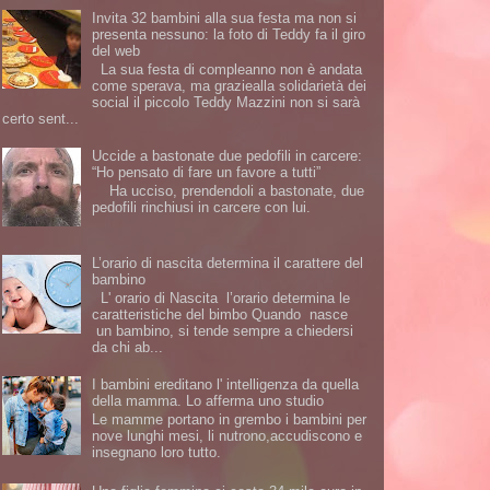
Invita 32 bambini alla sua festa ma non si
presenta nessuno: la foto di Teddy fa il giro
del web
La sua festa di compleanno non è andata
come sperava, ma graziealla solidarietà dei
social il piccolo Teddy Mazzini non si sarà
certo sent...
Uccide a bastonate due pedofili in carcere:
“Ho pensato di fare un favore a tutti”
Ha ucciso, prendendoli a bastonate, due
pedofili rinchiusi in carcere con lui.
L’orario di nascita determina il carattere del
bambino
L' orario di Nascita l’orario determina le
caratteristiche del bimbo Quando nasce
un bambino, si tende sempre a chiedersi
da chi ab...
I bambini ereditano l' intelligenza da quella
della mamma. Lo afferma uno studio
Le mamme portano in grembo i bambini per
nove lunghi mesi, li nutrono,accudiscono e
insegnano loro tutto.