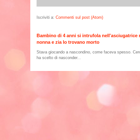
Iscriviti a:
Commenti sul post (Atom)
Bambino di 4 anni si intrufola nell'asciugatrice
nonna e zia lo trovano morto
Stava giocando a nascondino, come faceva spesso. Cercand
ha scelto di nasconder...