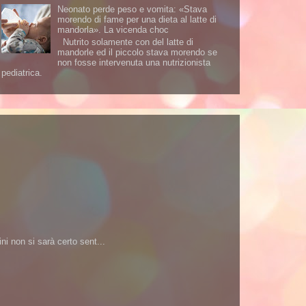
Neonato perde peso e vomita: «Stava
morendo di fame per una dieta al latte di
mandorla». La vicenda choc
Nutrito solamente con del latte di
mandorle ed il piccolo stava morendo se
non fosse intervenuta una nutrizionista
pediatrica.
i non si sarà certo sent...