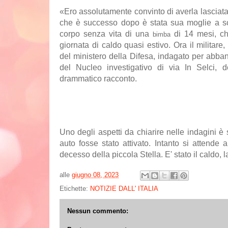
«Ero assolutamente convinto di averla lasciat
che è successo dopo è stata sua moglie a sc
corpo senza vita di una
di 14 mesi, chi
bimba
giornata di caldo quasi estivo. Ora il militar
del ministero della Difesa, indagato per abban
del Nucleo investigativo di via In Selci, 
drammatico racconto.
Uno degli aspetti da chiarire nelle indagini 
auto fosse stato attivato. Intanto si attende 
decesso della piccola Stella. E' stato il caldo, l
alle
giugno 08, 2023
Etichette:
NOTIZIE DALL' ITALIA
Nessun commento: