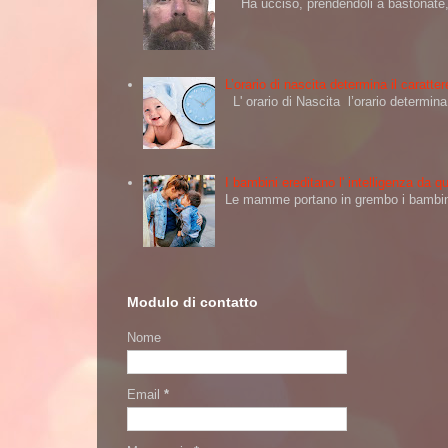
Ha ucciso, prendendoli a bastonate, d
L’orario di nascita determina il caratt
L' orario di Nascita l’orario determi
I bambini ereditano l' intelligenza da
Le mamme portano in grembo i bambini 
Modulo di contatto
Nome
Email
*