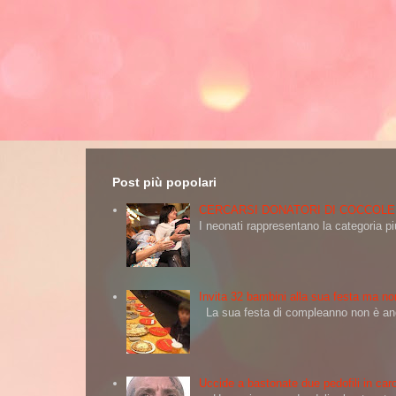
Post più popolari
CERCARSI DONATORI DI COCCOLE
I neonati rappresentano la categoria più
Invita 32 bambini alla sua festa ma non
La sua festa di compleanno non è andat
Uccide a bastonate due pedofili in carc