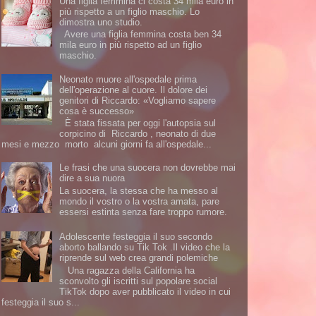
Una figlia femmina ci costa 34 mila euro in
più rispetto a un figlio maschio. Lo
dimostra uno studio.
Avere una figlia femmina costa ben 34
mila euro in più rispetto ad un figlio
maschio.
Neonato muore all'ospedale prima
dell'operazione al cuore. Il dolore dei
genitori di Riccardo: «Vogliamo sapere
cosa è successo»
È stata fissata per oggi l'autopsia sul
corpicino di Riccardo , neonato di due
mesi e mezzo morto alcuni giorni fa all'ospedale...
Le frasi che una suocera non dovrebbe mai
dire a sua nuora
La suocera, la stessa che ha messo al
mondo il vostro o la vostra amata, pare
essersi estinta senza fare troppo rumore.
Adolescente festeggia il suo secondo
aborto ballando su Tik Tok .Il video che la
riprende sul web crea grandi polemiche
Una ragazza della California ha
sconvolto gli iscritti sul popolare social
TikTok dopo aver pubblicato il video in cui
festeggia il suo s...