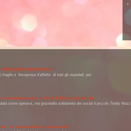
 PER BAMBINI ABBANDONATI
 fragile e bisognosa d’affetto di tutti gli ospedali; per
 si presenta nessuno: la foto di Teddy fa il giro del web
a come sperava, ma graziealla solidarietà dei social il piccolo Teddy Mazzin
ere: “Ho pensato di fare un favore a tutti”