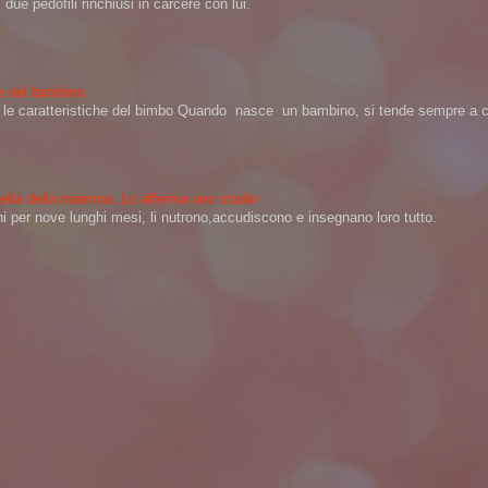
ue pedofili rinchiusi in carcere con lui.
ere del bambino
na le caratteristiche del bimbo Quando nasce un bambino, si tende sempre a ch
 quella della mamma. Lo afferma uno studio
per nove lunghi mesi, li nutrono,accudiscono e insegnano loro tutto.