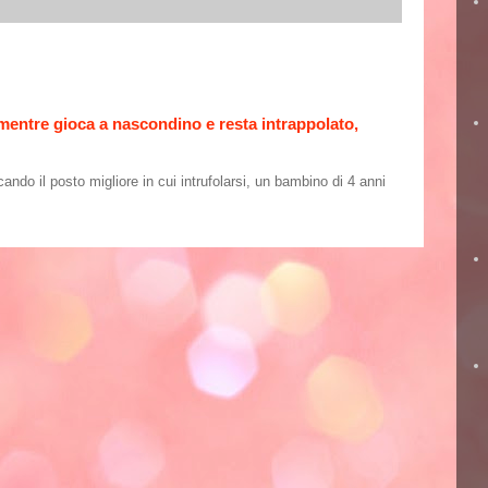
 mentre gioca a nascondino e resta intrappolato,
o il posto migliore in cui intrufolarsi, un bambino di 4 anni