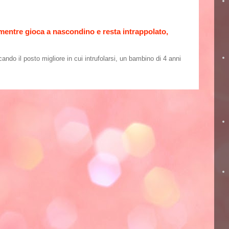
 mentre gioca a nascondino e resta intrappolato,
o il posto migliore in cui intrufolarsi, un bambino di 4 anni