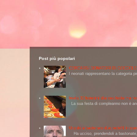
Post più popolari
CERCARSI DONATORI DI COCCOLE
I neonati rappresentano la categoria più
Invita 32 bambini alla sua festa ma non
La sua festa di compleanno non è andat
Uccide a bastonate due pedofili in carc
Ha ucciso, prendendoli a bastonate, d