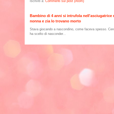
Iscriviti a:
Commenti sul post (Atom)
Bambino di 4 anni si intrufola nell'asciugatrice
nonna e zia lo trovano morto
Stava giocando a nascondino, come faceva spesso. Cercand
ha scelto di nasconder...