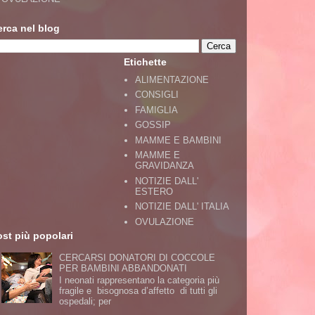
erca nel blog
Etichette
ALIMENTAZIONE
CONSIGLI
FAMIGLIA
GOSSIP
MAMME E BAMBINI
MAMME E
GRAVIDANZA
NOTIZIE DALL'
ESTERO
NOTIZIE DALL' ITALIA
OVULAZIONE
st più popolari
CERCARSI DONATORI DI COCCOLE
PER BAMBINI ABBANDONATI
I neonati rappresentano la categoria più
fragile e bisognosa d’affetto di tutti gli
ospedali; per