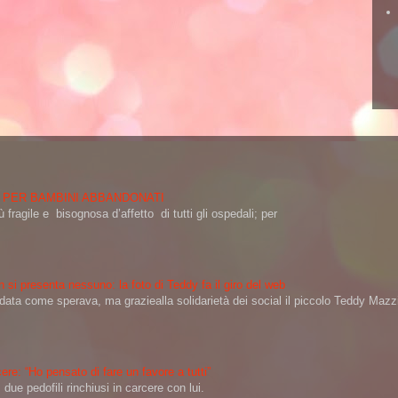
 PER BAMBINI ABBANDONATI
 fragile e bisognosa d’affetto di tutti gli ospedali; per
 si presenta nessuno: la foto di Teddy fa il giro del web
a come sperava, ma graziealla solidarietà dei social il piccolo Teddy Mazzin
ere: “Ho pensato di fare un favore a tutti”
ue pedofili rinchiusi in carcere con lui.