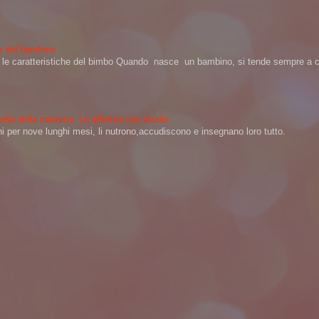
ere del bambino
na le caratteristiche del bimbo Quando nasce un bambino, si tende sempre a ch
 quella della mamma. Lo afferma uno studio
per nove lunghi mesi, li nutrono,accudiscono e insegnano loro tutto.