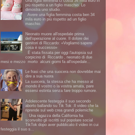
Una figlia femmina ci costa 34 mila euro in
più rispetto a un figlio maschio. Lo
dimostra uno studio.
Avere una figlia femmina costa ben 34
mila euro in più rispetto ad un figlio
maschio.
Neonato muore all'ospedale prima
dell'operazione al cuore. Il dolore dei
genitori di Riccardo: «Vogliamo sapere
cosa è successo»
È stata fissata per oggi l'autopsia sul
corpicino di Riccardo , neonato di due
mesi e mezzo morto alcuni giorni fa all'ospedale...
Le frasi che una suocera non dovrebbe mai
dire a sua nuora
La suocera, la stessa che ha messo al
mondo il vostro o la vostra amata, pare
essersi estinta senza fare troppo rumore.
Adolescente festeggia il suo secondo
aborto ballando su Tik Tok .Il video che la
riprende sul web crea grandi polemiche
Una ragazza della California ha
sconvolto gli iscritti sul popolare social
TikTok dopo aver pubblicato il video in cui
festeggia il suo s...