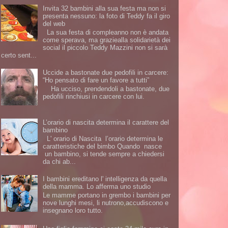
Invita 32 bambini alla sua festa ma non si
presenta nessuno: la foto di Teddy fa il giro
del web
La sua festa di compleanno non è andata
come sperava, ma graziealla solidarietà dei
social il piccolo Teddy Mazzini non si sarà
certo sent...
Uccide a bastonate due pedofili in carcere:
“Ho pensato di fare un favore a tutti”
Ha ucciso, prendendoli a bastonate, due
pedofili rinchiusi in carcere con lui.
L’orario di nascita determina il carattere del
bambino
L' orario di Nascita l’orario determina le
caratteristiche del bimbo Quando nasce
un bambino, si tende sempre a chiedersi
da chi ab...
I bambini ereditano l' intelligenza da quella
della mamma. Lo afferma uno studio
Le mamme portano in grembo i bambini per
nove lunghi mesi, li nutrono,accudiscono e
insegnano loro tutto.