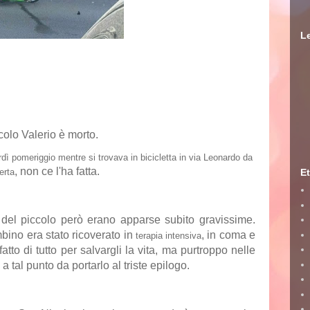
Le
ccolo
Valerio
è
morto
.
dì pomeriggio mentre si trovava in bicicletta in via Leonardo da
, non ce l'ha fatta.
erta
Et
 del piccolo però erano apparse subito gravissime.
ambino era stato ricoverato in
, in coma e
terapia intensiva
atto di tutto per salvargli la vita, ma purtroppo nelle
a tal punto da portarlo al triste epilogo.