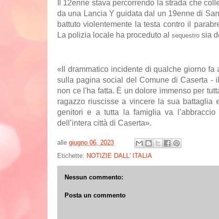
Il 12enne stava percorrendo la strada che col
da una Lancia Y guidata dal un 19enne di San N
battuto violentemente la testa contro il parabre
La polizia locale ha proceduto al
sia d
sequestro
«Il drammatico incidente di qualche giorno fa a
sulla pagina social del Comune di Caserta - il
non ce l'ha fatta. È un dolore immenso per tut
ragazzo riuscisse a vincere la sua battaglia 
genitori e a tutta la famiglia va l’abbracci
dell’intera città di Caserta».
alle
giugno 06, 2023
Etichette:
NOTIZIE DALL' ITALIA
Nessun commento:
Posta un commento