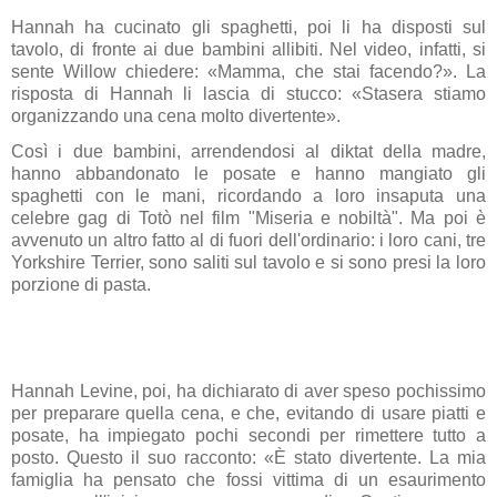
Hannah ha cucinato gli spaghetti, poi li ha disposti sul
tavolo, di fronte ai due bambini allibiti. Nel video, infatti, si
sente Willow chiedere: «Mamma, che stai facendo?». La
risposta di Hannah li lascia di stucco: «Stasera stiamo
organizzando una cena molto divertente».
Così i due bambini, arrendendosi al diktat della madre,
hanno abbandonato le posate e hanno mangiato gli
spaghetti con le mani, ricordando a loro insaputa una
celebre gag di Totò nel film "Miseria e nobiltà". Ma poi è
avvenuto un altro fatto al di fuori dell'ordinario: i loro cani, tre
Yorkshire Terrier, sono saliti sul tavolo e si sono presi la loro
porzione di pasta.
Hannah Levine, poi, ha dichiarato di aver speso pochissimo
per preparare quella cena, e che, evitando di usare piatti e
posate, ha impiegato pochi secondi per rimettere tutto a
posto. Questo il suo racconto: «È stato divertente. La mia
famiglia ha pensato che fossi vittima di un esaurimento