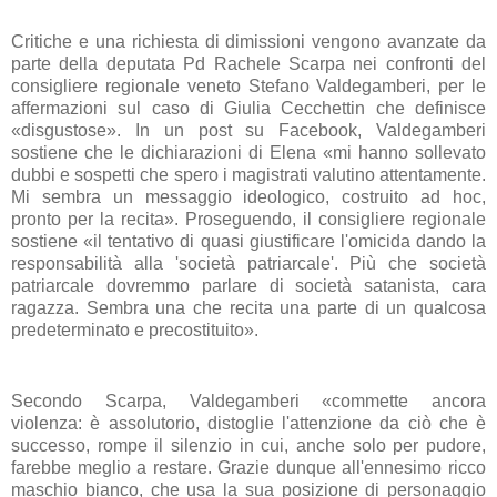
Critiche e una richiesta di dimissioni vengono avanzate da
parte della deputata Pd Rachele Scarpa nei confronti del
consigliere regionale veneto Stefano Valdegamberi, per le
affermazioni sul caso di Giulia Cecchettin che definisce
«disgustose». In un post su Facebook, Valdegamberi
sostiene che le dichiarazioni di Elena «mi hanno sollevato
dubbi e sospetti che spero i magistrati valutino attentamente.
Mi sembra un messaggio ideologico, costruito ad hoc,
pronto per la recita». Proseguendo, il consigliere regionale
sostiene «il tentativo di quasi giustificare l'omicida dando la
responsabilità alla 'società patriarcale'. Più che società
patriarcale dovremmo parlare di società satanista, cara
ragazza. Sembra una che recita una parte di un qualcosa
predeterminato e precostituito».
Secondo Scarpa, Valdegamberi «commette ancora
violenza: è assolutorio, distoglie l'attenzione da ciò che è
successo, rompe il silenzio in cui, anche solo per pudore,
farebbe meglio a restare. Grazie dunque all'ennesimo ricco
maschio bianco, che usa la sua posizione di personaggio