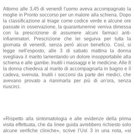
Attorno alle 3,45 di venerdì l'uomo aveva accompagnato la
moglie in Pronto soccorso per un
malore
alla
schiena
. Dopo
la classificazione al triage come codice verde e alcune ore
passate in osservazione, la quarantunenne veniva dimessa
con la prescrizione di assumere alcuni farmaci anti-
infiammatori. Prescrizione che lei seguiva per tutta la
giornata di venerdì, senza però alcun beneficio. Così, si
legge nell'esposto, alle 3 di sabato mattina la donna
svegliava il marito lamentando un
dolore
insopportabile alla
schiena e alle gambe. Inutili i massaggi e le medicine. Alle 8
la donna chiedeva al marito di accompagnarla in bagno e lì
cadeva, svenuta. Inutili i soccorsi da parte dei medici, che
avevano provato a rianimarla per più di un'ora, senza
riuscirci.
«Rispetto alla sintomatologia e alle evidenze della prima
visita effettuata, che da linee guida avrebbero richiesto solo
alcune verifiche cliniche», scrive l’Usl 3 in una nota, «si