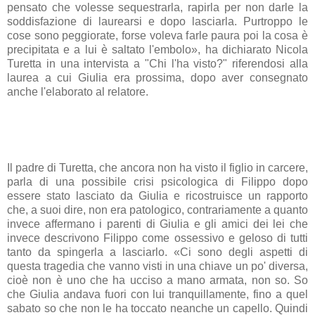
pensato che volesse sequestrarla, rapirla per non darle la
soddisfazione di laurearsi e dopo lasciarla. Purtroppo le
cose sono peggiorate, forse voleva farle paura poi la cosa è
precipitata e a lui è saltato l'embolo», ha dichiarato Nicola
Turetta in una intervista a "Chi l'ha visto?" riferendosi alla
laurea a cui Giulia era prossima, dopo aver consegnato
anche l'elaborato al relatore.
Il padre di Turetta, che ancora non ha visto il figlio in carcere,
parla di una possibile crisi psicologica di Filippo dopo
essere stato lasciato da Giulia e ricostruisce un rapporto
che, a suoi dire, non era patologico, contrariamente a quanto
invece affermano i parenti di Giulia e gli amici dei lei che
invece descrivono Filippo come ossessivo e geloso di tutti
tanto da spingerla a lasciarlo. «Ci sono degli aspetti di
questa tragedia che vanno visti in una chiave un po' diversa,
cioè non è uno che ha ucciso a mano armata, non so. So
che Giulia andava fuori con lui tranquillamente, fino a quel
sabato so che non le ha toccato neanche un capello. Quindi