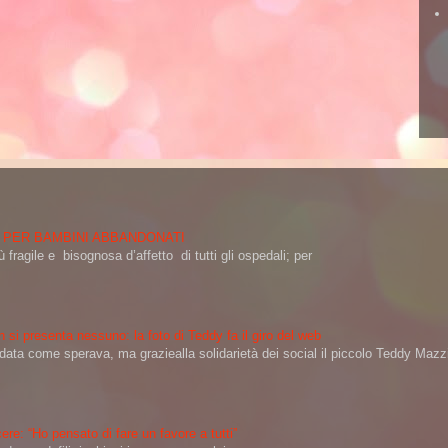
 PER BAMBINI ABBANDONATI
 fragile e bisognosa d’affetto di tutti gli ospedali; per
 si presenta nessuno: la foto di Teddy fa il giro del web
a come sperava, ma graziealla solidarietà dei social il piccolo Teddy Mazzin
ere: “Ho pensato di fare un favore a tutti”