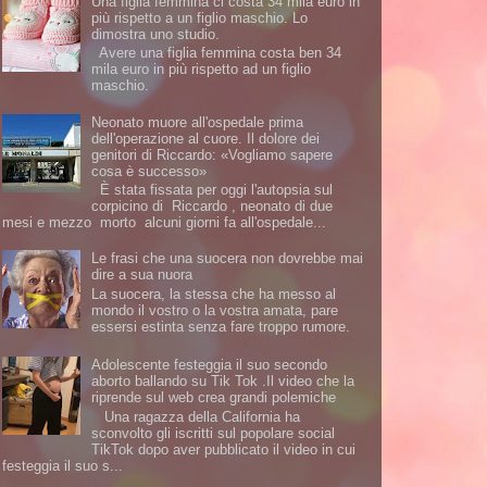
Una figlia femmina ci costa 34 mila euro in
più rispetto a un figlio maschio. Lo
dimostra uno studio.
Avere una figlia femmina costa ben 34
mila euro in più rispetto ad un figlio
maschio.
Neonato muore all'ospedale prima
dell'operazione al cuore. Il dolore dei
genitori di Riccardo: «Vogliamo sapere
cosa è successo»
È stata fissata per oggi l'autopsia sul
corpicino di Riccardo , neonato di due
mesi e mezzo morto alcuni giorni fa all'ospedale...
Le frasi che una suocera non dovrebbe mai
dire a sua nuora
La suocera, la stessa che ha messo al
mondo il vostro o la vostra amata, pare
essersi estinta senza fare troppo rumore.
Adolescente festeggia il suo secondo
aborto ballando su Tik Tok .Il video che la
riprende sul web crea grandi polemiche
Una ragazza della California ha
sconvolto gli iscritti sul popolare social
TikTok dopo aver pubblicato il video in cui
festeggia il suo s...