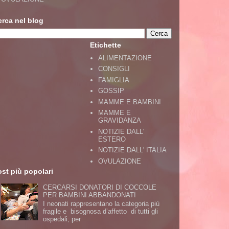
erca nel blog
Etichette
ALIMENTAZIONE
CONSIGLI
FAMIGLIA
GOSSIP
MAMME E BAMBINI
MAMME E
GRAVIDANZA
NOTIZIE DALL'
ESTERO
NOTIZIE DALL' ITALIA
OVULAZIONE
st più popolari
CERCARSI DONATORI DI COCCOLE
PER BAMBINI ABBANDONATI
I neonati rappresentano la categoria più
fragile e bisognosa d’affetto di tutti gli
ospedali; per