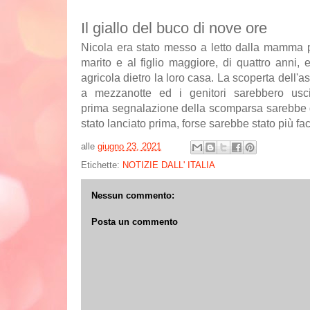
Il giallo del buco di nove ore
Nicola
era stato messo a letto dalla mamma p
marito e al figlio maggiore, di quattro anni, 
agricola dietro la loro casa. La scoperta dell'
a mezzanotte
ed i genitori sarebbero usci
prima
segnalazione della scomparsa
sarebbe 
stato lanciato prima, forse sarebbe stato più fa
alle
giugno 23, 2021
Etichette:
NOTIZIE DALL' ITALIA
Nessun commento:
Posta un commento