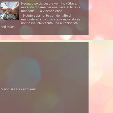
Neonato perde peso e vomita: «Stava
morendo di fame per una dieta al latte di
mandorla». La vicenda choc
Nutrito solamente con del latte di
mandorle ed il piccolo stava morendo se
non fosse intervenuta una nutrizionista
pediatrica.
i non si sarà certo sent...