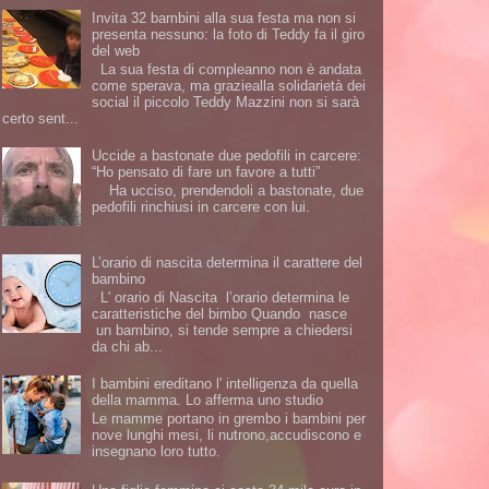
Invita 32 bambini alla sua festa ma non si
presenta nessuno: la foto di Teddy fa il giro
del web
La sua festa di compleanno non è andata
come sperava, ma graziealla solidarietà dei
social il piccolo Teddy Mazzini non si sarà
certo sent...
Uccide a bastonate due pedofili in carcere:
“Ho pensato di fare un favore a tutti”
Ha ucciso, prendendoli a bastonate, due
pedofili rinchiusi in carcere con lui.
L’orario di nascita determina il carattere del
bambino
L' orario di Nascita l’orario determina le
caratteristiche del bimbo Quando nasce
un bambino, si tende sempre a chiedersi
da chi ab...
I bambini ereditano l' intelligenza da quella
della mamma. Lo afferma uno studio
Le mamme portano in grembo i bambini per
nove lunghi mesi, li nutrono,accudiscono e
insegnano loro tutto.