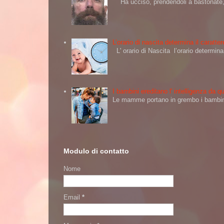
Ha ucciso, prendendoli a bastonate, d
L’orario di nascita determina il caratt
L' orario di Nascita l’orario determi
I bambini ereditano l' intelligenza da
Le mamme portano in grembo i bambini 
Modulo di contatto
Nome
Email
*