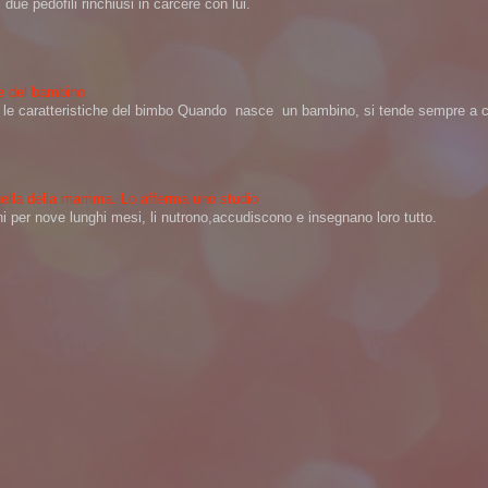
ue pedofili rinchiusi in carcere con lui.
ere del bambino
na le caratteristiche del bimbo Quando nasce un bambino, si tende sempre a ch
 quella della mamma. Lo afferma uno studio
per nove lunghi mesi, li nutrono,accudiscono e insegnano loro tutto.