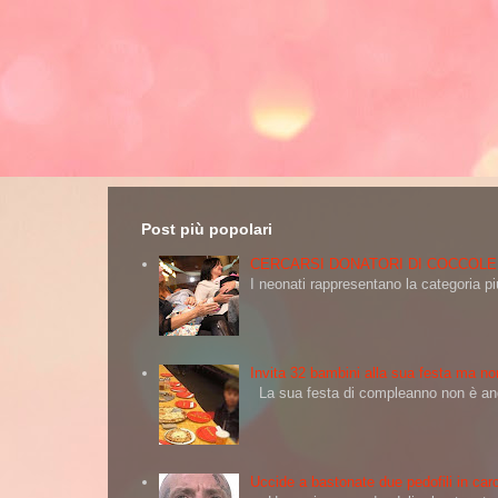
Post più popolari
CERCARSI DONATORI DI COCCOLE
I neonati rappresentano la categoria più
Invita 32 bambini alla sua festa ma non
La sua festa di compleanno non è andat
Uccide a bastonate due pedofili in carc