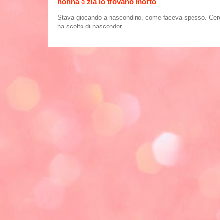
nonna e zia lo trovano morto
Stava giocando a nascondino, come faceva spesso. Cercand
ha scelto di nasconder...