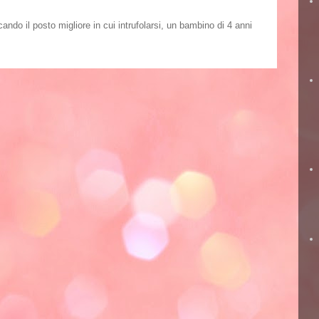
o il posto migliore in cui intrufolarsi, un bambino di 4 anni