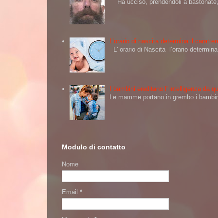
Ha ucciso, prendendoli a bastonate, d
L’orario di nascita determina il caratt
L' orario di Nascita l’orario determi
I bambini ereditano l' intelligenza da
Le mamme portano in grembo i bambini 
Modulo di contatto
Nome
Email
*