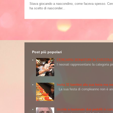
Stava giocando a nascondino, come faceva spesso. Cercand
ha scelto di nasconder...
Post più popolari
CERCARSI DONATORI DI COCCOLE
I neonati rappresentano la categoria più
Invita 32 bambini alla sua festa ma non
La sua festa di compleanno non è andat
Uccide a bastonate due pedofili in carc