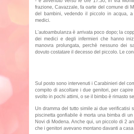
- è avvenuto verso le ore 17.30, in via Monte
frazione, Cavazzale, fa oarte del comune di Mo
del bambini, vedendo il piccolo in acqua, a 
medici.
L'autoambulanza è arrivata poco dopo; la coppi
dei medici e degli infermieri che hanno ini
manovra prolungata, perchè nessuno dei sani
dovuto costatare il decesso del piccolo. Le cond
Sul posto sono intervenuti i Carabinieri del com
compito di ascoltare i due genitori, per capi
svolto in pochi attimi, o se il bimbo è rimasto s
Un dramma del tutto simile ai due verificatisi s
piscinetta gonfiabile è morta una bimba di un
Novi di Modena. Anche qui, un piccolo di 2 a
che i genitori avevano montano davanti a casa 