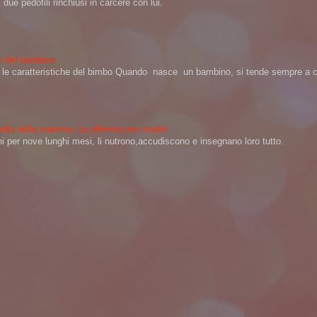
ue pedofili rinchiusi in carcere con lui.
ere del bambino
na le caratteristiche del bimbo Quando nasce un bambino, si tende sempre a ch
 quella della mamma. Lo afferma uno studio
per nove lunghi mesi, li nutrono,accudiscono e insegnano loro tutto.