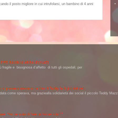
o il posto migliore in cui intrufolarsi, un bambino di 4 anni
 PER BAMBINI ABBANDONATI
 fragile e bisognosa d’affetto di tutti gli ospedali; per
 si presenta nessuno: la foto di Teddy fa il giro del web
a come sperava, ma graziealla solidarietà dei social il piccolo Teddy Mazzin
ere: “Ho pensato di fare un favore a tutti”