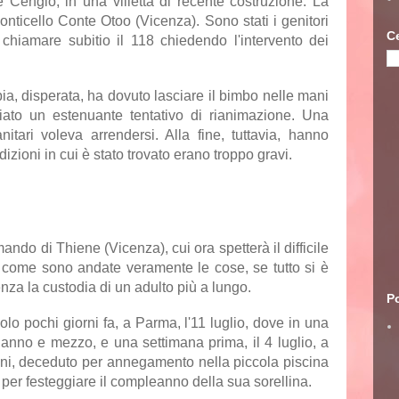
 Cengio, in una villetta di recente costruzione. La
nticello Conte Otoo (Vicenza). Sono stati i genitori
C
chiamare subitio il 118 chiedendo l'intervento dei
a, disperata, ha dovuto lasciare il bimbo nelle mani
ziato un estenuante tentativo di rianimazione. Una
tari voleva arrendersi. Alla fine, tuttavia, hanno
izioni in cui è stato trovato erano troppo gravi.
ando di Thiene (Vicenza), cui ora spetterà il difficile
re come sono andate veramente le cose, se tutto si è
enza la custodia di un adulto più a lungo.
Po
olo pochi giorni fa, a
Parma
, l'11 luglio, dove in una
 anno e mezzo, e una settimana prima, il 4 luglio, a
nni, deceduto per annegamento nella piccola piscina
per festeggiare il compleanno della sua sorellina.