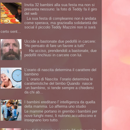
Invita 32 bambini alla sua festa ma non si
presenta nessuno: la foto di Teddy fa il giro
del web
La sua festa di compleanno non è andata
come sperava, ma graziealla solidarietà dei
social il piccolo Teddy Mazzini non si sarà
certo sent...
Uccide a bastonate due pedofili in carcere:
“Ho pensato di fare un favore a tutti”
Ha ucciso, prendendoli a bastonate, due
pedofili rinchiusi in carcere con lui.
L’orario di nascita determina il carattere del
bambino
L' orario di Nascita l’orario determina le
caratteristiche del bimbo Quando nasce
un bambino, si tende sempre a chiedersi
da chi ab...
I bambini ereditano l' intelligenza da quella
della mamma. Lo afferma uno studio
Le mamme portano in grembo i bambini per
nove lunghi mesi, li nutrono,accudiscono e
insegnano loro tutto.