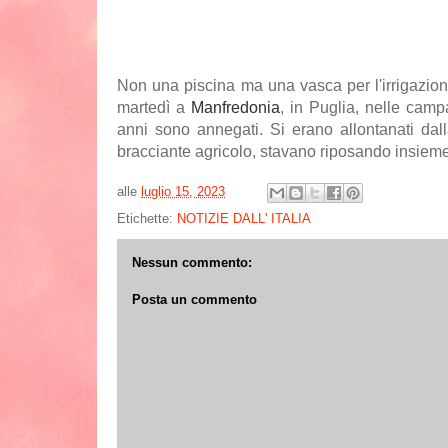
Non una piscina ma una vasca per l'irrigazione
martedì a
Manfredonia
, in Puglia, nelle camp
anni sono annegati. Si erano allontanati dall
bracciante agricolo, stavano riposando insieme a
alle
luglio 15, 2023
Etichette:
NOTIZIE DALL' ITALIA
Nessun commento:
Posta un commento