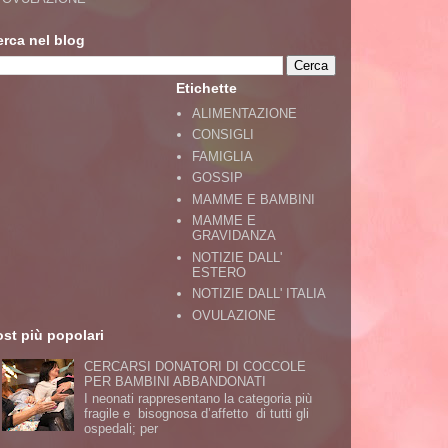
erca nel blog
Etichette
ALIMENTAZIONE
CONSIGLI
FAMIGLIA
GOSSIP
MAMME E BAMBINI
MAMME E
GRAVIDANZA
NOTIZIE DALL'
ESTERO
NOTIZIE DALL' ITALIA
OVULAZIONE
st più popolari
CERCARSI DONATORI DI COCCOLE
PER BAMBINI ABBANDONATI
I neonati rappresentano la categoria più
fragile e bisognosa d’affetto di tutti gli
ospedali; per