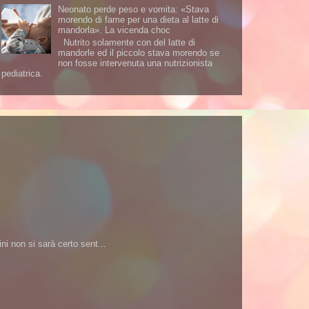
Neonato perde peso e vomita: «Stava
morendo di fame per una dieta al latte di
mandorla». La vicenda choc
Nutrito solamente con del latte di
mandorle ed il piccolo stava morendo se
non fosse intervenuta una nutrizionista
pediatrica.
i non si sarà certo sent...