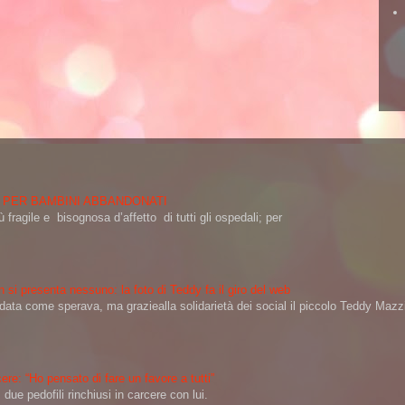
 PER BAMBINI ABBANDONATI
 fragile e bisognosa d’affetto di tutti gli ospedali; per
 si presenta nessuno: la foto di Teddy fa il giro del web
a come sperava, ma graziealla solidarietà dei social il piccolo Teddy Mazzin
ere: “Ho pensato di fare un favore a tutti”
ue pedofili rinchiusi in carcere con lui.