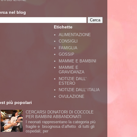
erca nel blog
Etichette
ALIMENTAZIONE
CONSIGLI
FAMIGLIA
GOSSIP
MAMME E BAMBINI
MAMME E
GRAVIDANZA
NOTIZIE DALL'
ESTERO
NOTIZIE DALL' ITALIA
OVULAZIONE
st più popolari
CERCARSI DONATORI DI COCCOLE
PER BAMBINI ABBANDONATI
I neonati rappresentano la categoria più
fragile e bisognosa d’affetto di tutti gli
ospedali; per