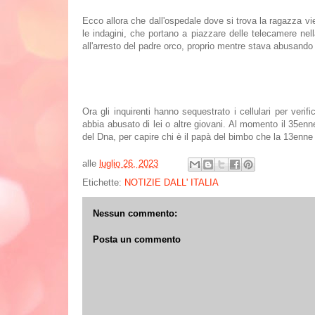
Ecco allora che dall'ospedale dove si trova la ragazza v
le indagini, che portano a piazzare delle telecamere nell
all'arresto del padre orco, proprio mentre stava abusando d
Ora gli inquirenti hanno sequestrato i cellulari per veri
abbia abusato di lei o altre giovani. Al momento il 35enne f
del Dna, per capire chi è il papà del bimbo che la 13enn
alle
luglio 26, 2023
Etichette:
NOTIZIE DALL' ITALIA
Nessun commento:
Posta un commento