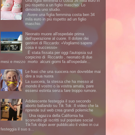
Una figlia femmina ci costa 34 mila euro in
più rispetto a un figlio maschio. Lo
dimostra uno studio.
Avere una figlia femmina costa ben 34
mila euro in più rispetto ad un figlio
maschio.
Neonato muore all'ospedale prima
dell'operazione al cuore. Il dolore dei
genitori di Riccardo: «Vogliamo sapere
cosa è successo»
È stata fissata per oggi l'autopsia sul
corpicino di Riccardo , neonato di due
mesi e mezzo morto alcuni giorni fa all'ospedale...
Le frasi che una suocera non dovrebbe mai
dire a sua nuora
La suocera, la stessa che ha messo al
mondo il vostro o la vostra amata, pare
essersi estinta senza fare troppo rumore.
Adolescente festeggia il suo secondo
aborto ballando su Tik Tok .Il video che la
riprende sul web crea grandi polemiche
Una ragazza della California ha
sconvolto gli iscritti sul popolare social
TikTok dopo aver pubblicato il video in cui
festeggia il suo s...