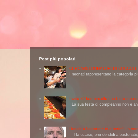
Post più popolari
CERCARSI DONATORI DI COCCOLE
I neonati rappresentano la categoria più
Invita 32 bambini alla sua festa ma non
La sua festa di compleanno non è andat
Uccide a bastonate due pedofili in carc
Ha ucciso, prendendoli a bastonate, d