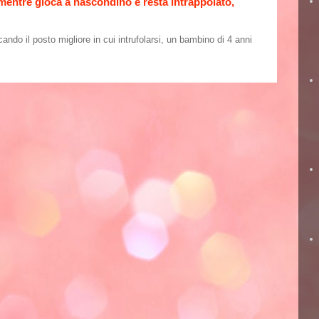
 mentre gioca a nascondino e resta intrappolato,
o il posto migliore in cui intrufolarsi, un bambino di 4 anni