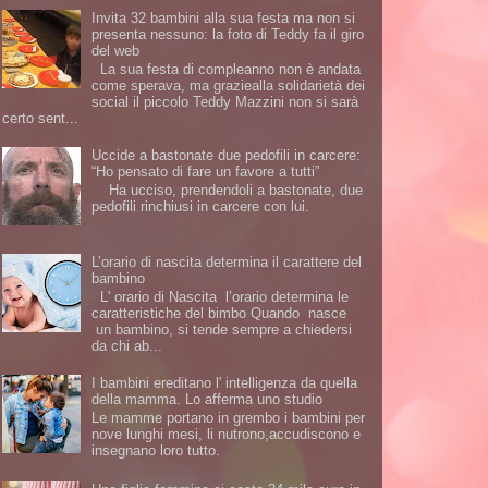
Invita 32 bambini alla sua festa ma non si
presenta nessuno: la foto di Teddy fa il giro
del web
La sua festa di compleanno non è andata
come sperava, ma graziealla solidarietà dei
social il piccolo Teddy Mazzini non si sarà
certo sent...
Uccide a bastonate due pedofili in carcere:
“Ho pensato di fare un favore a tutti”
Ha ucciso, prendendoli a bastonate, due
pedofili rinchiusi in carcere con lui.
L’orario di nascita determina il carattere del
bambino
L' orario di Nascita l’orario determina le
caratteristiche del bimbo Quando nasce
un bambino, si tende sempre a chiedersi
da chi ab...
I bambini ereditano l' intelligenza da quella
della mamma. Lo afferma uno studio
Le mamme portano in grembo i bambini per
nove lunghi mesi, li nutrono,accudiscono e
insegnano loro tutto.