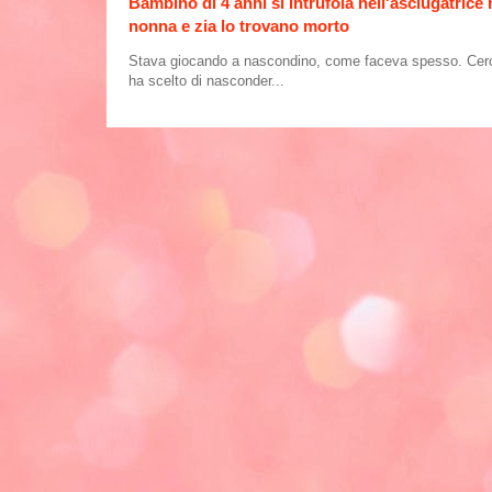
Bambino di 4 anni si intrufola nell'asciugatrice
nonna e zia lo trovano morto
Stava giocando a nascondino, come faceva spesso. Cercand
ha scelto di nasconder...