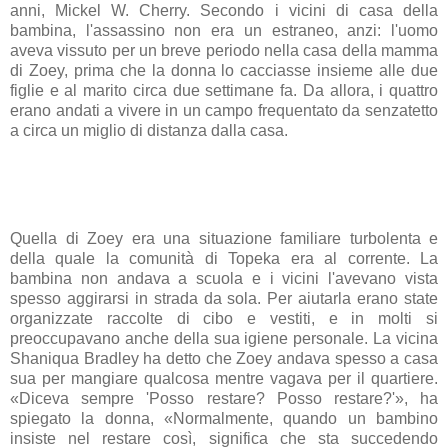
anni, Mickel W. Cherry. Secondo i vicini di casa della
bambina, l'assassino non era un estraneo, anzi: l'uomo
aveva vissuto per un breve periodo nella casa della mamma
di Zoey, prima che la donna lo cacciasse insieme alle due
figlie e al marito circa due settimane fa. Da allora, i quattro
erano andati a vivere in un campo frequentato da senzatetto
a circa un miglio di distanza dalla casa.
Quella di Zoey era una situazione familiare turbolenta e
della quale la comunità di Topeka era al corrente. La
bambina non andava a scuola e i vicini l'avevano vista
spesso aggirarsi in strada da sola. Per aiutarla erano state
organizzate raccolte di cibo e vestiti, e in molti si
preoccupavano anche della sua igiene personale. La vicina
Shaniqua Bradley ha detto che Zoey andava spesso a casa
sua per mangiare qualcosa mentre vagava per il quartiere.
«Diceva sempre 'Posso restare? Posso restare?'», ha
spiegato la donna, «Normalmente, quando un bambino
insiste nel restare così, significa che sta succedendo