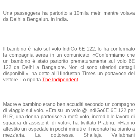
Una passeggera ha partorito a 10mila metri mentre volava
da Delhi a Bengaluru in India.
Il bambino è nato sul volo IndiGo 6E 122, lo ha confermato
la compagnia aerea in un comunicato. «
Confermiamo che
un bambino è stato partorito prematuramente sul volo 6E
122 da Delhi a Bangalore. Non ci sono ulteriori dettagli
disponibili
», ha detto all'Hindustan Times un portavoce del
vettore. Lo riporta
The Indipendent
.
Madre e bambino erano ben accuditi secondo un compagno
di viaggio sul volo. «
Era su un volo @ IndiGo6E 6E 122 per
BLR, una donna partorisce a metà volo, incredibile lavoro di
squadra di assistenti di volo
», ha twittato Prabhu. «
Hanno
allestito un ospedale in pochi minuti e il neonato ha pianto a
mezz'aria. La dottoressa Shailaja Vallabhani